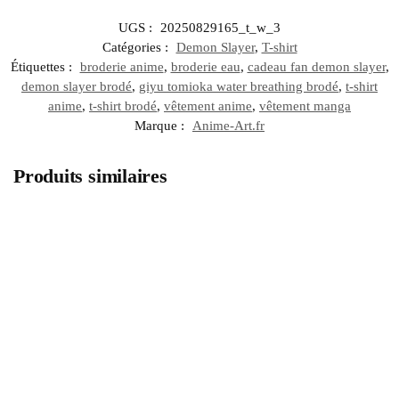
UGS :
20250829165_t_w_3
Catégories :
Demon Slayer
,
T-shirt
Étiquettes :
broderie anime
,
broderie eau
,
cadeau fan demon slayer
,
demon slayer brodé
,
giyu tomioka water breathing brodé
,
t-shirt
anime
,
t-shirt brodé
,
vêtement anime
,
vêtement manga
Marque :
Anime-Art.fr
Produits similaires