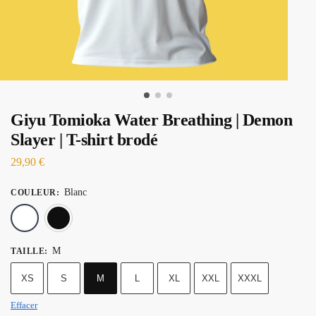
Giyu Tomioka Water Breathing | Demon
Slayer | T-shirt brodé
29,90
€
Blanc
COULEUR
:
Blanc
Noir
M
TAILLE
:
XS
S
M
L
XL
XXL
XXXL
Effacer