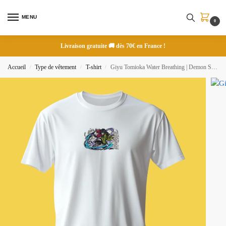
MENU
0
Livraison gratuite 🚚 dès 70€ en France !
Accueil
Type de vêtement
T-shirt
Giyu Tomioka Water Breathing | Demon Slayer | T-shirt brodé
/
/
/