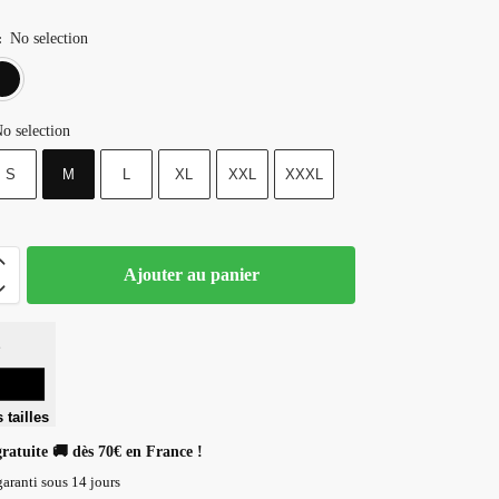
No selection
:
Blanc
Noir
o selection
S
M
L
XL
XXL
XXXL
Ajouter au panier
 tailles
gratuite 🚚 dès 70€ en France !
aranti sous 14 jours