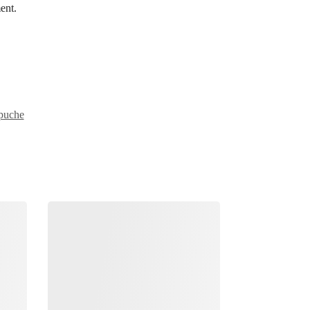
ent.
puche