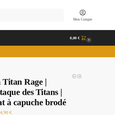
Recherche
Mon Compte
0,00
€
0
 Titan Rage |
taque des Titans |
t à capuche brodé
44,90
€