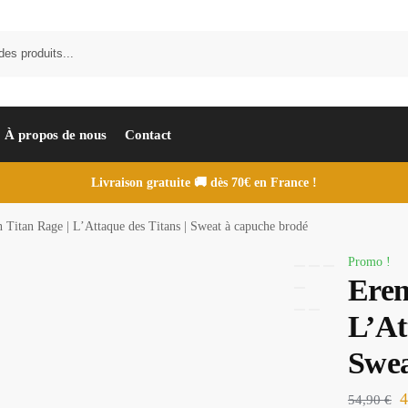
À propos de nous
Contact
Livraison gratuite 🚚 dès 70€ en France !
 Titan Rage | L’Attaque des Titans | Sweat à capuche brodé
Promo !
Eren
L’At
Swea
54,90
€