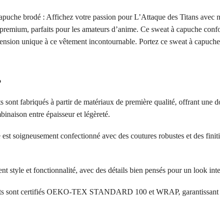
capuche brodé : Affichez votre passion pour L’Attaque des Titans avec 
remium, parfaits pour les amateurs d’anime. Ce sweat à capuche conforta
mension unique à ce vêtement incontournable. Portez ce sweat à capuch
?
s sont fabriqués à partir de matériaux de première qualité, offrant une d
inaison entre épaisseur et légèreté.
 est soigneusement confectionné avec des coutures robustes et des finit
ent style et fonctionnalité, avec des détails bien pensés pour un look in
its sont certifiés OEKO-TEX STANDARD 100 et WRAP, garantissant l’a