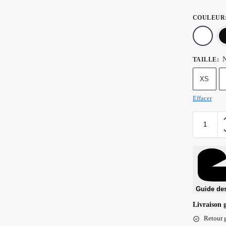
COULEUR
N
TAILLE
:
XS
Effacer
Guide des
Livraison 
Retour g