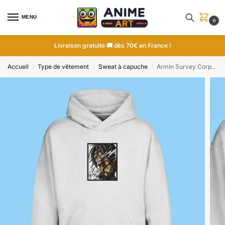
MENU
0
Livraison gratuite 🚚 dès 70€ en France !
Accueil
Type de vêtement
Sweat à capuche
Armin Survey Corps Oath | L’Attaque des Titans | Sweat à capuche brodé
/
/
/