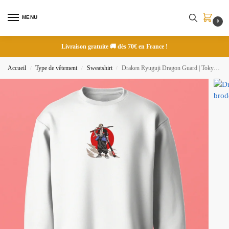
MENU
0
Livraison gratuite 🚚 dès 70€ en France !
Accueil
Type de vêtement
Sweatshirt
Draken Ryuguji Dragon Guard | Tokyo Revengers | Sweatshirt brodé
/
/
/