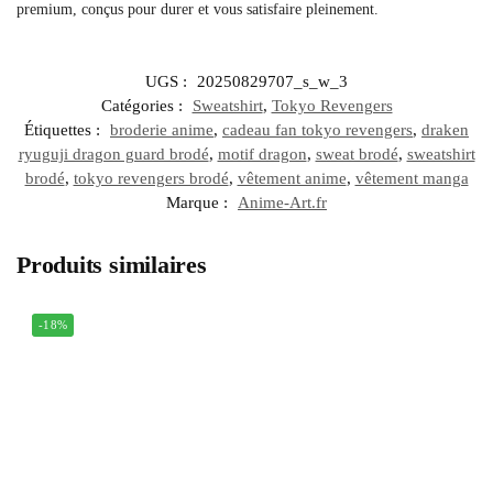
premium, conçus pour durer et vous satisfaire pleinement.
UGS :
20250829707_s_w_3
Catégories :
Sweatshirt
,
Tokyo Revengers
Étiquettes :
broderie anime
,
cadeau fan tokyo revengers
,
draken
ryuguji dragon guard brodé
,
motif dragon
,
sweat brodé
,
sweatshirt
brodé
,
tokyo revengers brodé
,
vêtement anime
,
vêtement manga
Marque :
Anime-Art.fr
Produits similaires
-18%