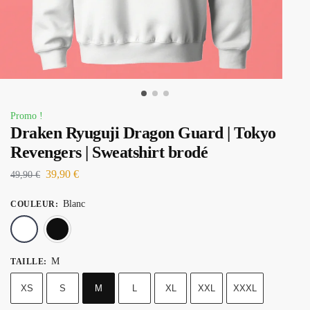
Promo !
Draken Ryuguji Dragon Guard | Tokyo
Revengers | Sweatshirt brodé
39,90
€
49,90
€
Blanc
COULEUR
:
Blanc
Noir
M
TAILLE
:
XS
S
M
L
XL
XXL
XXXL