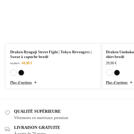
Draken Ryuguji Street Fight | Tokyo Revengers |
Draken Unshakab
Sweat à capuche brodé
shirt brodé
44,90
€
29,90
€
54,90
€
Blanc
Noir
Plus d'options
Plus d'options
QUALITÉ SUPÉRIEURE
Vêtements en matériaux premium
LIVRAISON GRATUITE
À partir de 70 euros