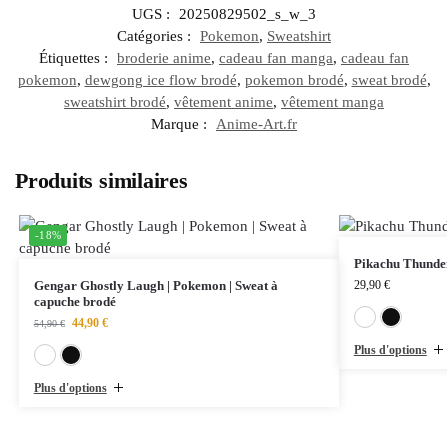
UGS :
20250829502_s_w_3
Catégories :
Pokemon
,
Sweatshirt
Étiquettes :
broderie anime
,
cadeau fan manga
,
cadeau fan
pokemon
,
dewgong ice flow brodé
,
pokemon brodé
,
sweat brodé
,
sweatshirt brodé
,
vêtement anime
,
vêtement manga
Marque :
Anime-Art.fr
Produits similaires
-18%
Pikachu Thunder
Gengar Ghostly Laugh | Pokemon | Sweat à
29,90
€
capuche brodé
44,90
€
54,90
€
Plus d'options
Blanc
Noir
Plus d'options