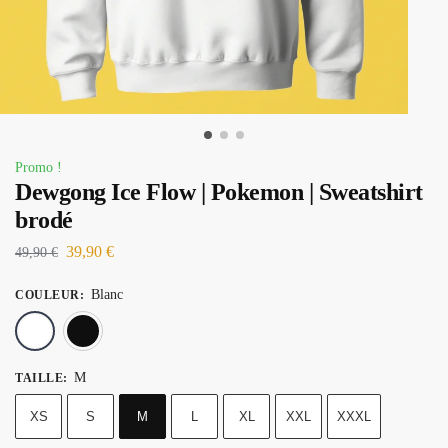
Promo !
Dewgong Ice Flow | Pokemon | Sweatshirt
brodé
39,90
€
49,90
€
Blanc
COULEUR
:
Blanc
Noir
M
TAILLE
:
XS
S
M
L
XL
XXL
XXXL