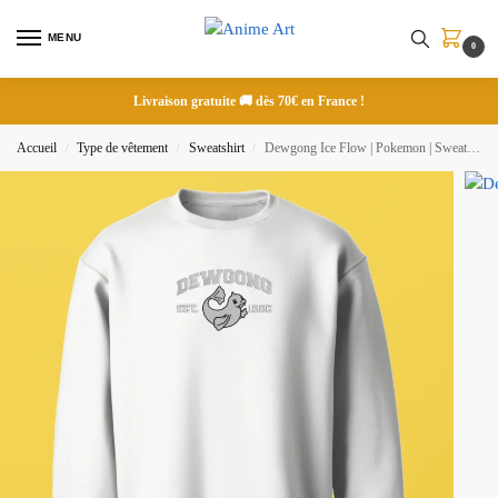
MENU
0
Livraison gratuite 🚚 dès 70€ en France !
Accueil
Type de vêtement
Sweatshirt
Dewgong Ice Flow | Pokemon | Sweatshirt brodé
/
/
/