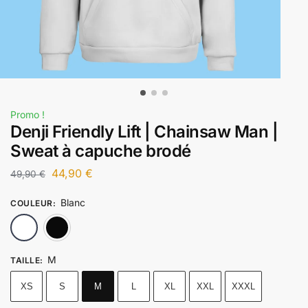
Promo !
Denji Friendly Lift | Chainsaw Man |
Sweat à capuche brodé
44,90
€
49,90
€
Blanc
COULEUR
:
Blanc
Noir
M
TAILLE
:
XS
S
M
L
XL
XXL
XXXL