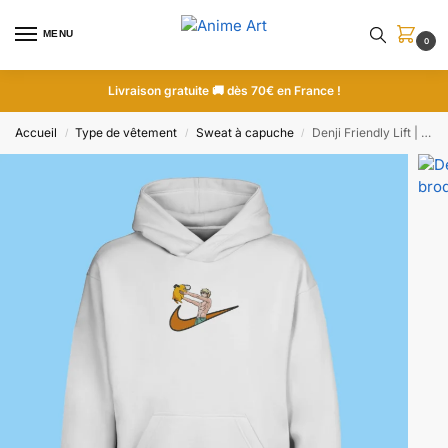
MENU
0
Livraison gratuite 🚚 dès 70€ en France !
Accueil
Type de vêtement
Sweat à capuche
Denji Friendly Lift | Chainsaw Man | Sweat à capuche brodé
/
/
/