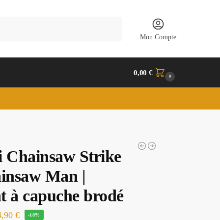
Recherche
Mon Compte
0,00
€
0
i Chainsaw Strike
ainsaw Man |
t à capuche brodé
4,90
€
-18%