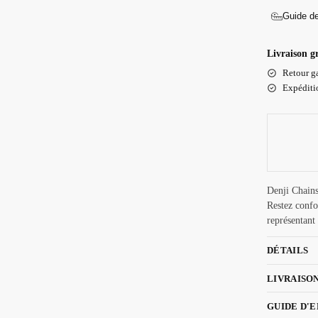
Guide de
Livraison g
Retour ga
Expéditio
Denji Chains
Restez confo
représentan
DÉTAILS
LIVRAISO
GUIDE D'