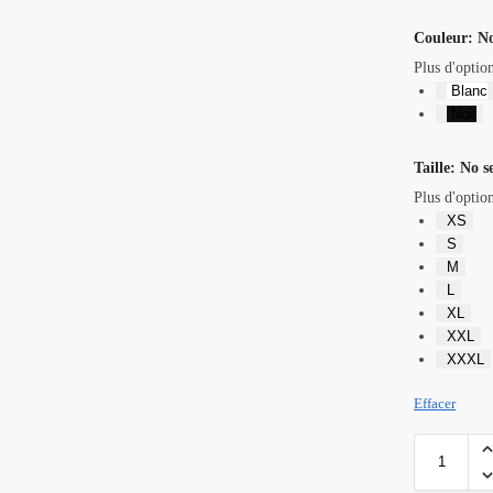
Couleur
:
No
Plus d'optio
Blanc
Noir
Taille
:
No s
Plus d'optio
XS
S
M
L
XL
XXL
XXXL
Effacer