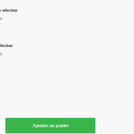
 selection
ns
election
ns
Ajouter au panier