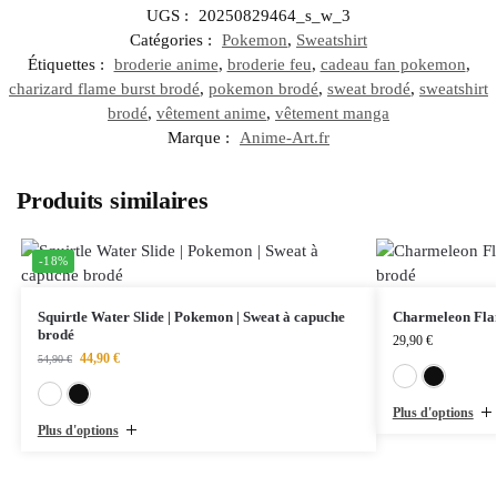
UGS :
20250829464_s_w_3
Catégories :
Pokemon
,
Sweatshirt
Étiquettes :
broderie anime
,
broderie feu
,
cadeau fan pokemon
,
charizard flame burst brodé
,
pokemon brodé
,
sweat brodé
,
sweatshirt
brodé
,
vêtement anime
,
vêtement manga
Marque :
Anime-Art.fr
Produits similaires
-18%
Squirtle Water Slide | Pokemon | Sweat à capuche
Charmeleon Flam
brodé
29,90
€
44,90
€
54,90
€
Blanc
Noir
Plus d'options
Plus d'options