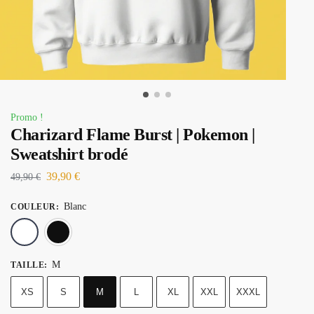
Promo !
Charizard Flame Burst | Pokemon |
Sweatshirt brodé
39,90
€
49,90
€
Blanc
COULEUR
:
Blanc
Noir
M
TAILLE
:
XS
S
M
L
XL
XXL
XXXL