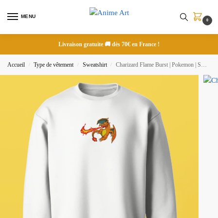
MENU
0
Livraison gratuite 🚚 dès 70€ en France !
Accueil
Type de vêtement
Sweatshirt
Charizard Flame Burst | Pokemon | Sweatshirt brodé
/
/
/