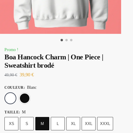
Promo !
Boa Hancock Charm | One Piece |
Sweatshirt brodé
39,90
€
49,90
€
Blanc
COULEUR
:
Blanc
Noir
M
TAILLE
:
XS
S
M
L
XL
XXL
XXXL