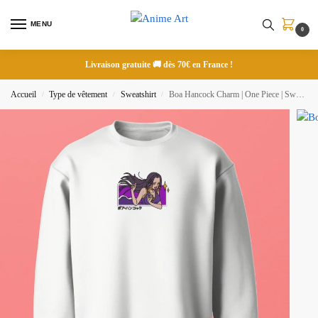
MENU
0
Livraison gratuite 🚚 dès 70€ en France !
Accueil
Type de vêtement
Sweatshirt
Boa Hancock Charm | One Piece | Sweatshirt brodé
/
/
/