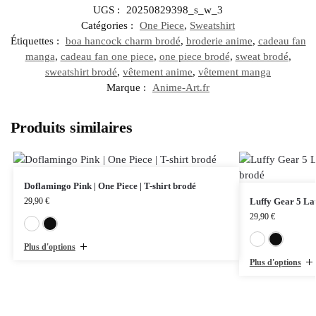
UGS :
20250829398_s_w_3
Catégories :
One Piece
,
Sweatshirt
Étiquettes :
boa hancock charm brodé
,
broderie anime
,
cadeau fan
manga
,
cadeau fan one piece
,
one piece brodé
,
sweat brodé
,
sweatshirt brodé
,
vêtement anime
,
vêtement manga
Marque :
Anime-Art.fr
Produits similaires
Doflamingo Pink | One Piece | T-shirt brodé
29,90
€
Luffy Gear 5 Lau
29,90
€
Blanc
Noir
Plus d'options
Plus d'options