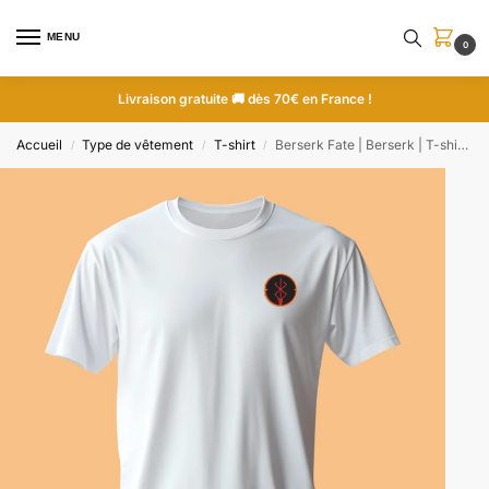
MENU
0
Livraison gratuite 🚚 dès 70€ en France !
Accueil
Type de vêtement
T-shirt
Berserk Fate | Berserk | T-shirt brodé
/
/
/