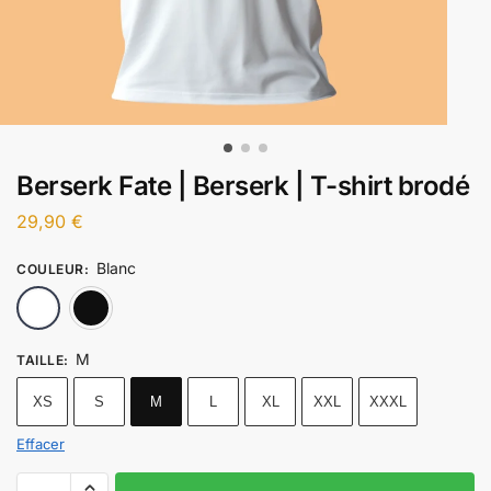
Berserk Fate | Berserk | T-shirt brodé
29,90
€
Blanc
COULEUR
:
Blanc
Noir
M
TAILLE
:
XS
S
M
L
XL
XXL
XXXL
Effacer