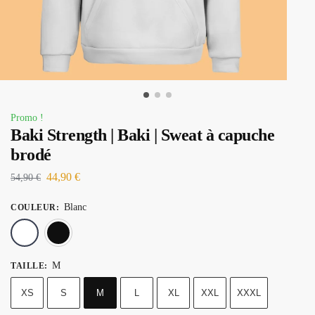
Promo !
Baki Strength | Baki | Sweat à capuche
brodé
44,90
€
54,90
€
Blanc
COULEUR
:
Blanc
Noir
M
TAILLE
:
XS
S
M
L
XL
XXL
XXXL