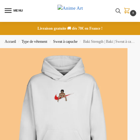
MENU
0
Livraison gratuite 🚚 dès 70€ en France !
Accueil
Type de vêtement
Sweat à capuche
Baki Strength | Baki | Sweat à capuche brodé
/
/
/