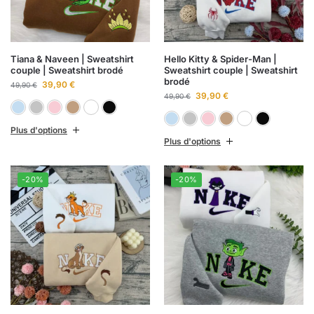
Tiana & Naveen | Sweatshirt
Hello Kitty & Spider-Man |
couple | Sweatshirt brodé
Sweatshirt couple | Sweatshirt
brodé
39,90
€
49,90
€
39,90
€
49,90
€
Bleu ciel
Gris chiné
Rose clair
Sable
Blanc
Noir
Bleu ciel
Gris chiné
Rose clai
Sabl
B
Plus d'options
Plus d'options
-20%
-20%