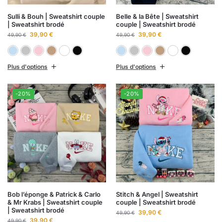
Sulli & Bouh | Sweatshirt couple
Belle & la Bête | Sweatshirt
| Sweatshirt brodé
couple | Sweatshirt brodé
39,90
€
39,90
€
49,90
€
49,90
€
Bleu ciel
Gris chiné
Rose clair
Sable
Blanc
Noir
Bleu ciel
Gris chiné
Rose clai
Sabl
B
Plus d'options
Plus d'options
-20%
-20%
Bob l’éponge & Patrick & Carlo
Stitch & Angel | Sweatshirt
& Mr Krabs | Sweatshirt couple
couple | Sweatshirt brodé
| Sweatshirt brodé
39,90
€
49,90
€
39,90
€
49,90
€