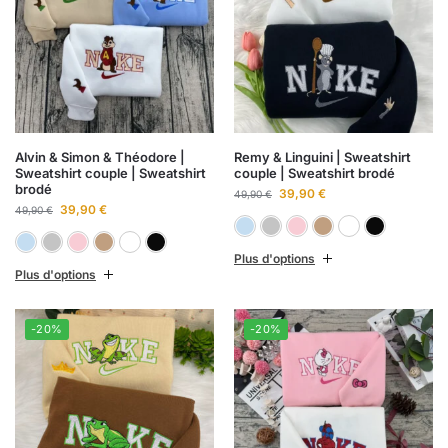
Alvin & Simon & Théodore |
Remy & Linguini | Sweatshirt
Sweatshirt couple | Sweatshirt
couple | Sweatshirt brodé
brodé
39,90
€
49,90
€
39,90
€
49,90
€
Bleu ciel
Gris chiné
Rose clai
Sabl
B
Bleu ciel
Gris chiné
Rose clair
Sable
Blanc
Noir
Plus d'options
Plus d'options
-20%
-20%