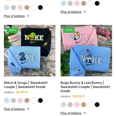
Bleu ciel
Gris chiné
Rose clai
Sabl
B
Bleu ciel
Gris chiné
Rose clair
Sable
Blanc
Noir
Plus d'options
Plus d'options
-20%
-20%
Stitch & Grogu | Sweatshirt
Bugs Bunny & Lola Bunny |
couple | Sweatshirt brodé
Sweatshirt couple | Sweatshirt
brodé
39,90
€
49,90
€
39,90
€
49,90
€
Bleu ciel
Gris chiné
Rose clair
Sable
Blanc
Noir
Bleu ciel
Gris chiné
Rose clai
Sabl
B
Plus d'options
Plus d'options