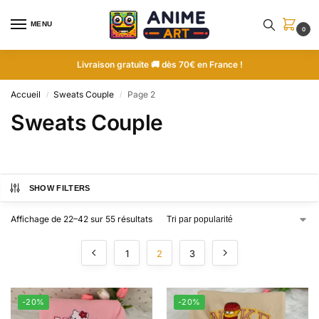
MENU
0
Livraison gratuite 🚚 dès 70€ en France !
Accueil
Sweats Couple
Page 2
/
/
Sweats Couple
SHOW FILTERS
Affichage de 22–42 sur 55 résultats
1
2
3
-20%
-20%