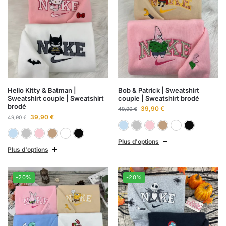
Hello Kitty & Batman |
Bob & Patrick | Sweatshirt
Sweatshirt couple | Sweatshirt
couple | Sweatshirt brodé
brodé
39,90
€
49,90
€
39,90
€
49,90
€
Bleu ciel
Gris chiné
Rose clai
Sabl
B
Bleu ciel
Gris chiné
Rose clair
Sable
Blanc
Noir
Plus d'options
Plus d'options
-20%
-20%