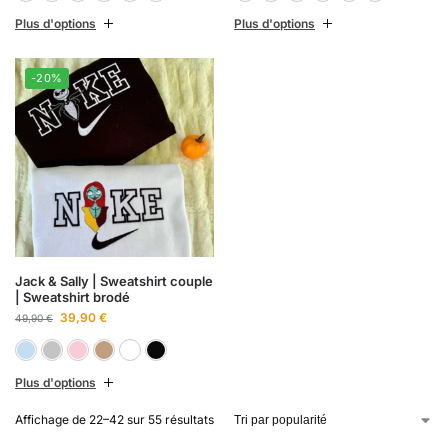
Plus d'options
Plus d'options
-20%
Jack & Sally | Sweatshirt couple
| Sweatshirt brodé
39,90
€
49,90
€
Bleu ciel
Gris chiné
Rose clair
Sable
Blanc
Noir
Plus d'options
Affichage de 22–42 sur 55 résultats