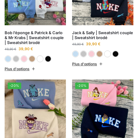
Bob l’éponge & Patrick & Carlo
Jack & Sally | Sweatshirt couple
& Mr Krabs | Sweatshirt couple
| Sweatshirt brodé
| Sweatshirt brodé
39,90
€
49,90
€
39,90
€
49,90
€
Bleu ciel
Gris chiné
Rose clai
Sabl
B
Bleu ciel
Gris chiné
Rose clair
Sable
Blanc
Noir
Plus d'options
Plus d'options
-20%
-20%