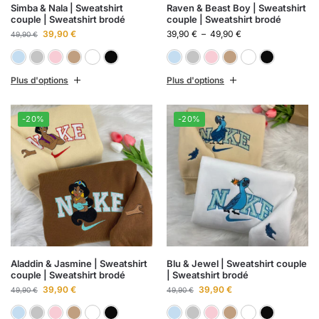
Simba & Nala | Sweatshirt
Raven & Beast Boy | Sweatshirt
couple | Sweatshirt brodé
couple | Sweatshirt brodé
39,90
€
39,90
€
–
49,90
€
49,90
€
Bleu ciel
Gris chiné
Rose clair
Sable
Blanc
Noir
Bleu ciel
Gris chiné
Rose clai
Sabl
B
Plus d'options
Plus d'options
-20%
-20%
Aladdin & Jasmine | Sweatshirt
Blu & Jewel | Sweatshirt couple
couple | Sweatshirt brodé
| Sweatshirt brodé
39,90
€
39,90
€
49,90
€
49,90
€
Bleu ciel
Gris chiné
Rose clair
Sable
Blanc
Noir
Bleu ciel
Gris chiné
Rose clai
Sabl
B