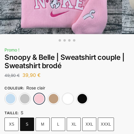
Promo !
Snoopy & Belle | Sweatshirt couple |
Sweatshirt brodé
39,90
€
49,90
€
Rose clair
COULEUR
:
Bleu ciel
Gris chiné
Rose clair
Sable
Blanc
Noir
S
TAILLE
:
XS
S
M
L
XL
XXL
XXXL