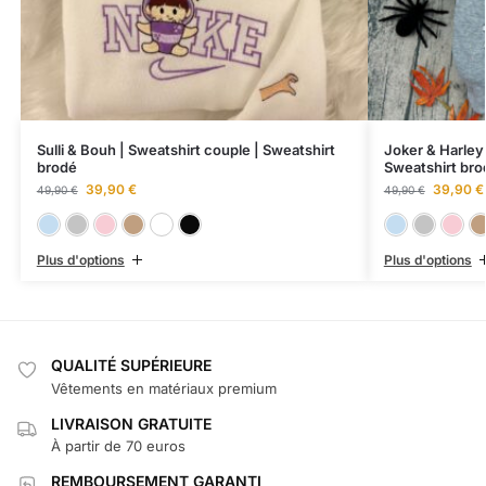
Sulli & Bouh | Sweatshirt couple | Sweatshirt
Joker & Harley
brodé
Sweatshirt bro
39,90
€
39,90
€
49,90
€
49,90
€
Bleu ciel
Gris chiné
Rose clair
Sable
Blanc
Noir
Plus d'options
Plus d'options
QUALITÉ SUPÉRIEURE
Vêtements en matériaux premium
LIVRAISON GRATUITE
À partir de 70 euros
REMBOURSEMENT GARANTI