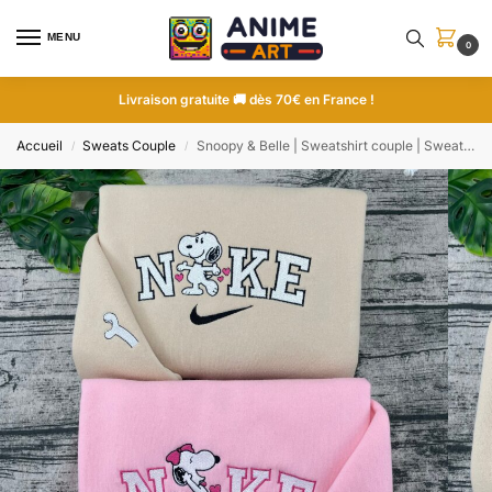
MENU
0
Livraison gratuite 🚚 dès 70€ en France !
Accueil
Sweats Couple
Snoopy & Belle | Sweatshirt couple | Sweatshirt brodé
/
/