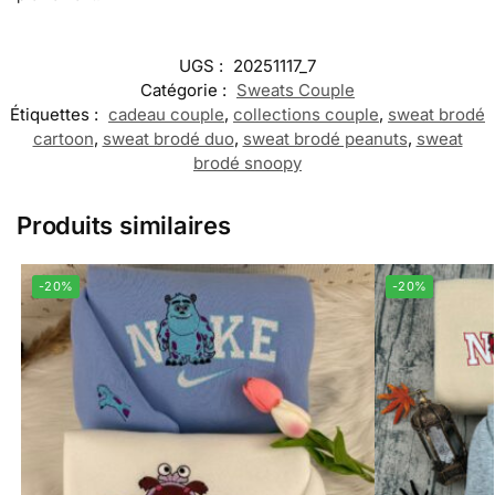
UGS :
20251117_7
Catégorie :
Sweats Couple
Étiquettes :
cadeau couple
,
collections couple
,
sweat brodé
cartoon
,
sweat brodé duo
,
sweat brodé peanuts
,
sweat
brodé snoopy
Produits similaires
-20%
-20%