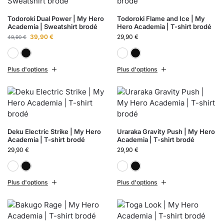
Todoroki Dual Power | My Hero
Todoroki Flame and Ice | My
Academia | Sweatshirt brodé
Hero Academia | T-shirt brodé
39,90
€
29,90
€
49,90
€
Blanc
Noir
Blanc
Noir
Plus d'options
Plus d'options
Deku Electric Strike | My Hero
Uraraka Gravity Push | My Hero
Academia | T-shirt brodé
Academia | T-shirt brodé
29,90
€
29,90
€
Blanc
Noir
Blanc
Noir
Plus d'options
Plus d'options