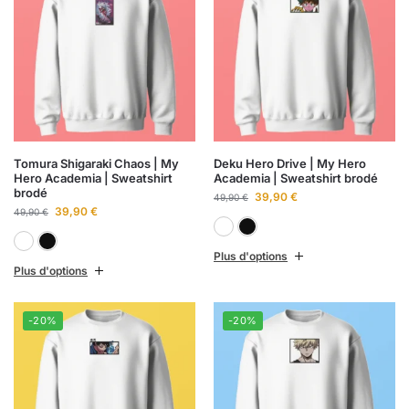
Tomura Shigaraki Chaos | My
Deku Hero Drive | My Hero
Hero Academia | Sweatshirt
Academia | Sweatshirt brodé
brodé
39,90
€
49,90
€
39,90
€
49,90
€
Blanc
Noir
Blanc
Noir
Plus d'options
Plus d'options
-20%
-20%