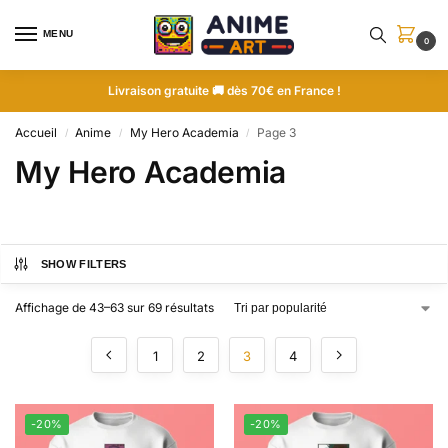
MENU
0
Livraison gratuite 🚚 dès 70€ en France !
Accueil
Anime
My Hero Academia
Page 3
/
/
/
My Hero Academia
SHOW FILTERS
Affichage de 43–63 sur 69 résultats
1
2
3
4
-20%
-20%