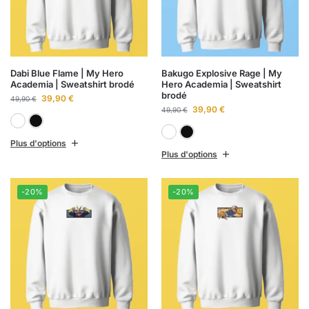
Dabi Blue Flame | My Hero
Bakugo Explosive Rage | My
Academia | Sweatshirt brodé
Hero Academia | Sweatshirt
brodé
39,90
€
49,90
€
39,90
€
49,90
€
Blanc
Noir
Blanc
Noir
Plus d'options
Plus d'options
-20%
-20%