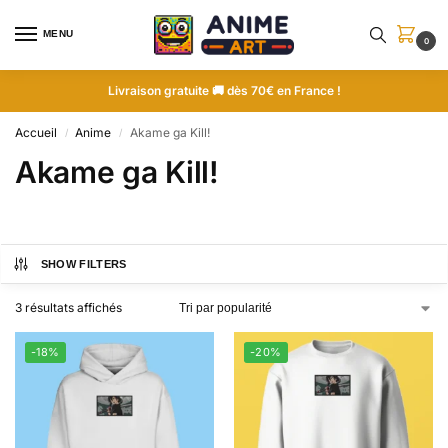
MENU
0
Livraison gratuite 🚚 dès 70€ en France !
Accueil
Anime
Akame ga Kill!
/
/
Akame ga Kill!
SHOW FILTERS
3 résultats affichés
-18%
-20%