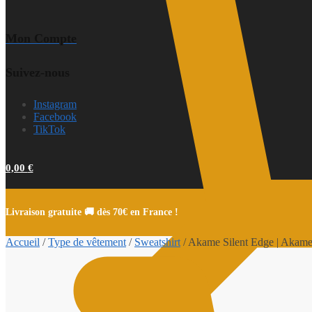
Mon Compte
Suivez-nous
Instagram
Facebook
TikTok
0,00
€
Livraison gratuite 🚚 dès 70€ en France !
Accueil
/
Type de vêtement
/
Sweatshirt
/
Akame Silent Edge | Akame g