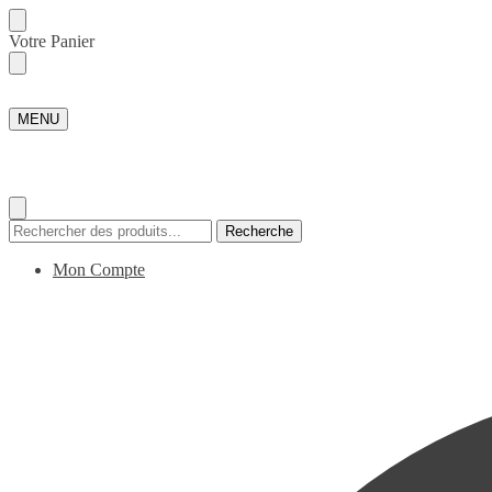
Skip
Skip
Votre Panier
to
to
navigation
content
MENU
Recherche
Recherche
pour :
Mon Compte