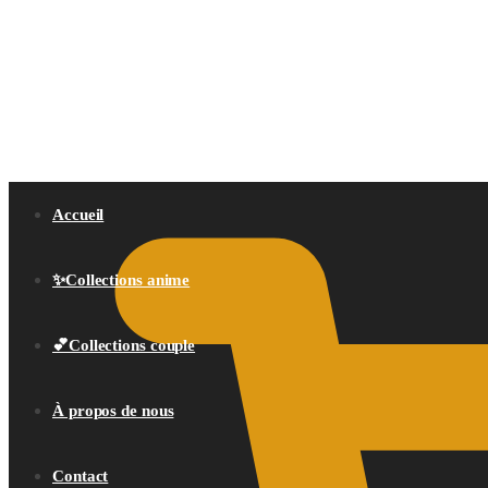
0,00
€
Accueil
✨Collections anime
💕Collections couple
À propos de nous
Contact