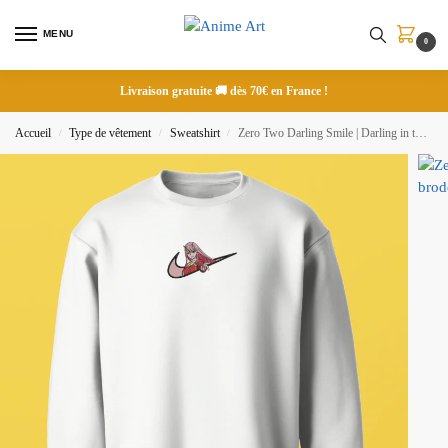
MENU
0
Livraison gratuite 🚚 dès 70€ en France !
Accueil
Type de vêtement
Sweatshirt
Zero Two Darling Smile | Darling in the Franxx | Sweatshirt brodé
/
/
/