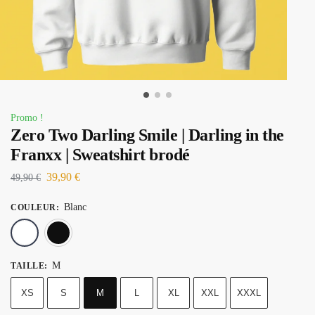
Promo !
Zero Two Darling Smile | Darling in the
Franxx | Sweatshirt brodé
39,90
€
49,90
€
Blanc
COULEUR
:
Blanc
Noir
M
TAILLE
:
XS
S
M
L
XL
XXL
XXXL