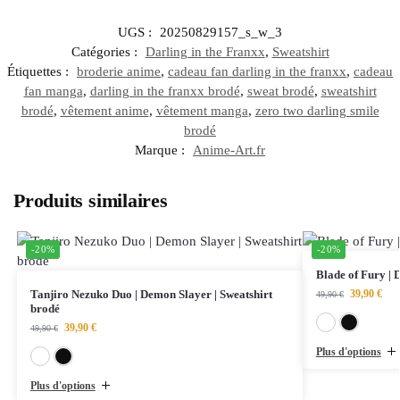
UGS :
20250829157_s_w_3
Catégories :
Darling in the Franxx
,
Sweatshirt
Étiquettes :
broderie anime
,
cadeau fan darling in the franxx
,
cadeau
fan manga
,
darling in the franxx brodé
,
sweat brodé
,
sweatshirt
brodé
,
vêtement anime
,
vêtement manga
,
zero two darling smile
brodé
Marque :
Anime-Art.fr
Produits similaires
-20%
-20%
Blade of Fury | 
Tanjiro Nezuko Duo | Demon Slayer | Sweatshirt
39,90
€
49,90
€
brodé
39,90
€
49,90
€
Plus d'options
Blanc
Noir
Plus d'options