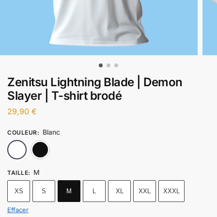
Zenitsu Lightning Blade | Demon
Slayer | T-shirt brodé
29,90
€
Blanc
COULEUR
:
Blanc
Noir
M
TAILLE
:
XS
S
M
L
XL
XXL
XXXL
Effacer