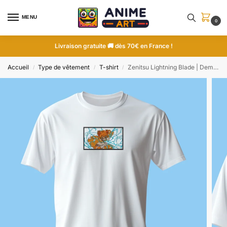
MENU
0
Livraison gratuite 🚚 dès 70€ en France !
Accueil
Type de vêtement
T-shirt
Zenitsu Lightning Blade | Demon Slayer | T-shirt brodé
/
/
/