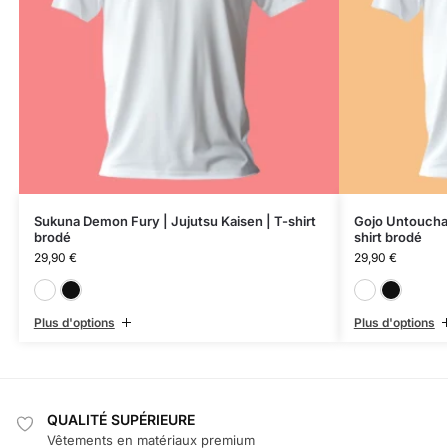
Sukuna Demon Fury | Jujutsu Kaisen | T-shirt
Gojo Untouchabl
brodé
shirt brodé
29,90
€
29,90
€
Blanc
Noir
Plus d'options
Plus d'options
QUALITÉ SUPÉRIEURE
Vêtements en matériaux premium