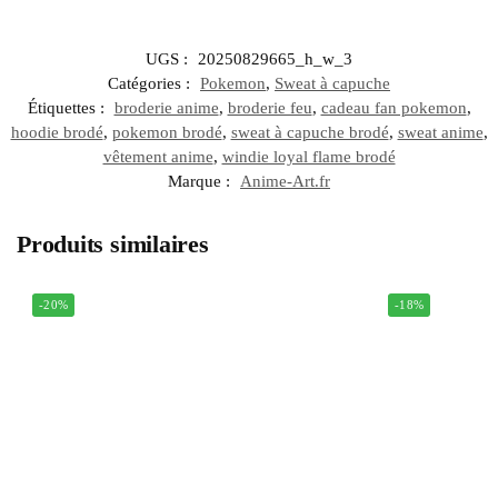
UGS :
20250829665_h_w_3
Catégories :
Pokemon
,
Sweat à capuche
Étiquettes :
broderie anime
,
broderie feu
,
cadeau fan pokemon
,
hoodie brodé
,
pokemon brodé
,
sweat à capuche brodé
,
sweat anime
,
vêtement anime
,
windie loyal flame brodé
Marque :
Anime-Art.fr
Produits similaires
-20%
-18%