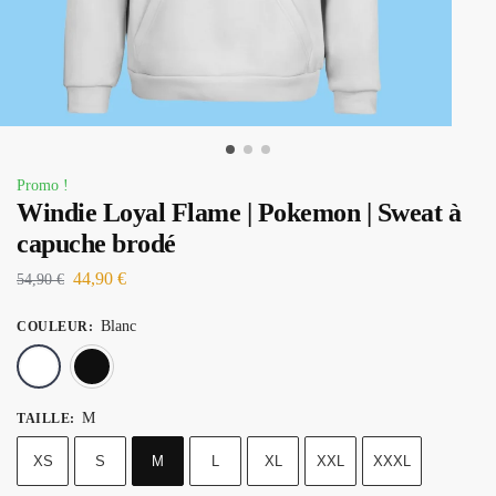
Promo !
Windie Loyal Flame | Pokemon | Sweat à
capuche brodé
44,90
€
54,90
€
Blanc
COULEUR
:
Blanc
Noir
M
TAILLE
:
XS
S
M
L
XL
XXL
XXXL