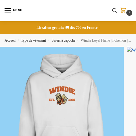
MENU
0
Livraison gratuite 🚚 dès 70€ en France !
Accueil
Type de vêtement
Sweat à capuche
Windie Loyal Flame | Pokemon | Sweat à capuche brodé
/
/
/