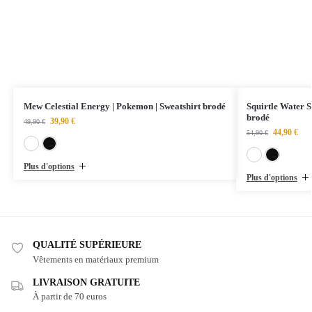
Mew Celestial Energy | Pokemon | Sweatshirt brodé
Squirtle Water S
brodé
39,90
€
49,90
€
44,90
€
54,90
€
Blanc
Noir
Plus d'options
Plus d'options
QUALITÉ SUPÉRIEURE
Vêtements en matériaux premium
LIVRAISON GRATUITE
À partir de 70 euros