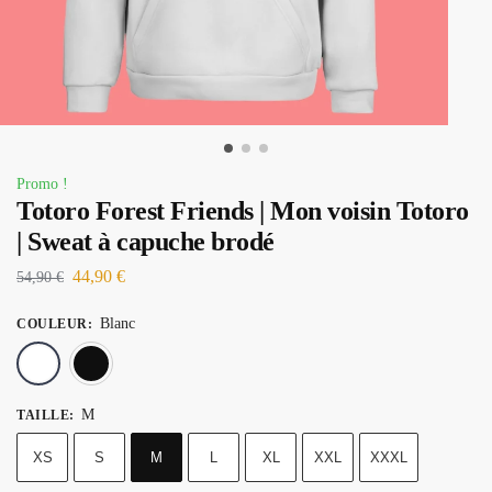
Promo !
Totoro Forest Friends | Mon voisin Totoro
| Sweat à capuche brodé
44,90
€
54,90
€
Blanc
COULEUR
:
Blanc
Noir
M
TAILLE
:
XS
S
M
L
XL
XXL
XXXL