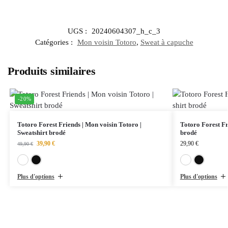
UGS :
20240604307_h_c_3
Catégories :
Mon voisin Totoro
,
Sweat à capuche
Produits similaires
-20%
Totoro Forest Friends | Mon voisin Totoro |
Totoro Forest Fr
Sweatshirt brodé
brodé
39,90
€
29,90
€
49,90
€
Blanc
Noir
Plus d'options
Plus d'options