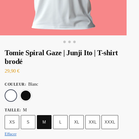
Tomie Spiral Gaze | Junji Ito | T-shirt
brodé
29,90
€
Blanc
COULEUR
:
Blanc
Noir
M
TAILLE
:
XS
S
M
L
XL
XXL
XXXL
Effacer