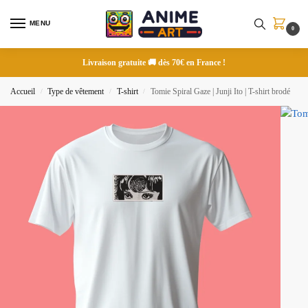
MENU
0
Livraison gratuite 🚚 dès 70€ en France !
Accueil
Type de vêtement
T-shirt
Tomie Spiral Gaze | Junji Ito | T-shirt brodé
/
/
/