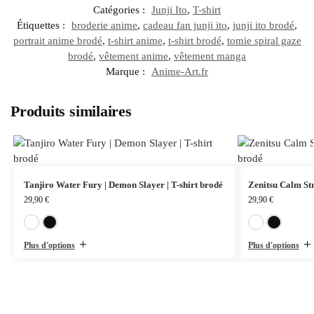
Catégories :
Junji Ito
,
T-shirt
Étiquettes :
broderie anime
,
cadeau fan junji ito
,
junji ito brodé
,
portrait anime brodé
,
t-shirt anime
,
t-shirt brodé
,
tomie spiral gaze
brodé
,
vêtement anime
,
vêtement manga
Marque :
Anime-Art.fr
Produits similaires
Tanjiro Water Fury | Demon Slayer | T-shirt brodé
Zenitsu Calm Str
29,90
€
29,90
€
Blanc
Noir
Plus d'options
Plus d'options