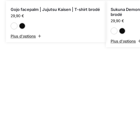
Gojo facepalm | Jujutsu Kaisen | T-shirt brodé
Sukuna Demon F
brodé
29,90
€
29,90
€
Blanc
Noir
Plus d'options
Plus d'options