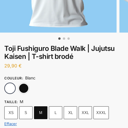
Toji Fushiguro Blade Walk | Jujutsu
Kaisen | T-shirt brodé
29,90
€
Blanc
COULEUR
:
Blanc
Noir
M
TAILLE
:
XS
S
M
L
XL
XXL
XXXL
Effacer