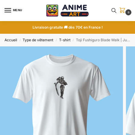
MENU
0
Livraison gratuite 🚚 dès 70€ en France !
Accueil
Type de vêtement
T-shirt
Toji Fushiguro Blade Walk | Jujutsu Kaisen | T-shirt brodé
/
/
/