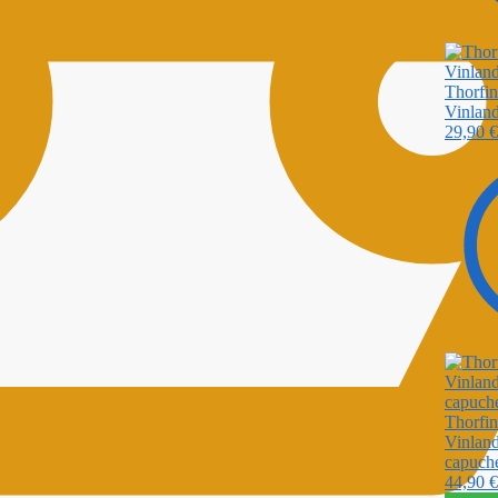
Thorfin
Vinland
29,90
€
Thorfin
Vinland
capuch
44,90
€