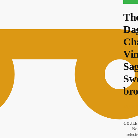
Promo 
Tho
Da
Cha
Vi
Sag
Swe
br
49,90
€
COULE
No
select