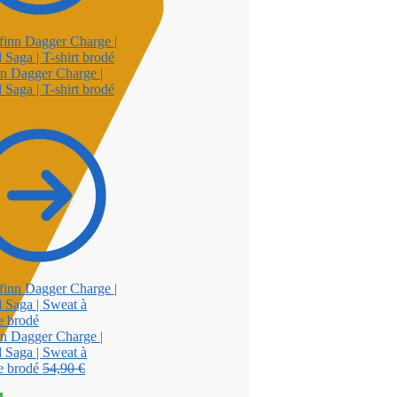
n Dagger Charge |
 Saga | T-shirt brodé
n Dagger Charge |
 Saga | Sweat à
Le
e brodé
54,90
€
Le
prix