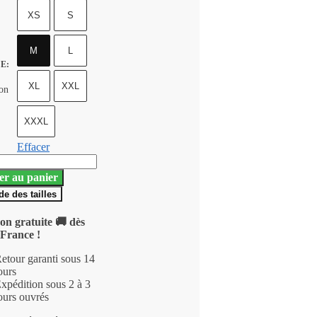
XS
S
M
L
LE
:
XL
XXL
ion
XXXL
Effacer
é
er au panier
n
de des tailles
on gratuite 🚚 dès
 France !
d
etour garanti sous 14
ours
irt
xpédition sous 2 à 3
ours ouvrés