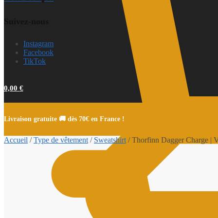
Suivez-nous
Instagram
Facebook
TikTok
0,00
€
Livraison gratuite 🚚 dès 70€ en France !
Accueil
/
Type de vêtement
/
Sweatshirt
/
Thorfinn Dagger Charge | V