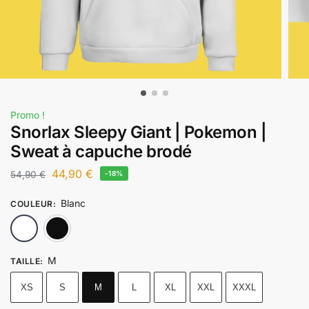
Promo !
Snorlax Sleepy Giant | Pokemon |
Sweat à capuche brodé
44,90
€
54,90
€
-18%
Blanc
COULEUR
:
Blanc
Noir
M
TAILLE
:
XS
S
M
L
XL
XXL
XXXL