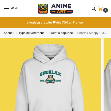
MENU
0
Livraison gratuite 🚚 dès 70€ en France !
Accueil
Type de vêtement
Sweat à capuche
Snorlax Sleepy Giant | Pokemon | Sweat à capuche brodé
/
/
/