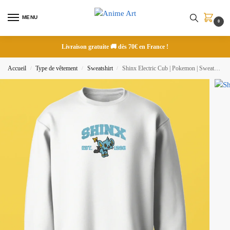
MENU
0
Livraison gratuite 🚚 dès 70€ en France !
Accueil
Type de vêtement
Sweatshirt
Shinx Electric Cub | Pokemon | Sweatshirt brodé
/
/
/