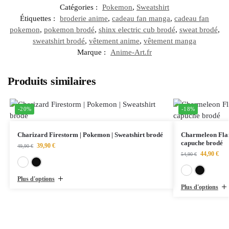
Catégories :
Pokemon
,
Sweatshirt
Étiquettes :
broderie anime
,
cadeau fan manga
,
cadeau fan
pokemon
,
pokemon brodé
,
shinx electric cub brodé
,
sweat brodé
,
sweatshirt brodé
,
vêtement anime
,
vêtement manga
Marque :
Anime-Art.fr
Produits similaires
-20%
-18%
Charizard Firestorm | Pokemon | Sweatshirt brodé
Charmeleon Flam
capuche brodé
39,90
€
49,90
€
44,90
€
54,90
€
Blanc
Noir
Plus d'options
Plus d'options