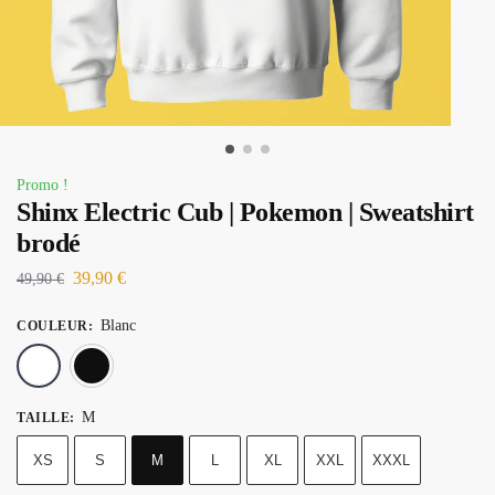
Promo !
Shinx Electric Cub | Pokemon | Sweatshirt
brodé
39,90
€
49,90
€
Blanc
COULEUR
:
Blanc
Noir
M
TAILLE
:
XS
S
M
L
XL
XXL
XXXL