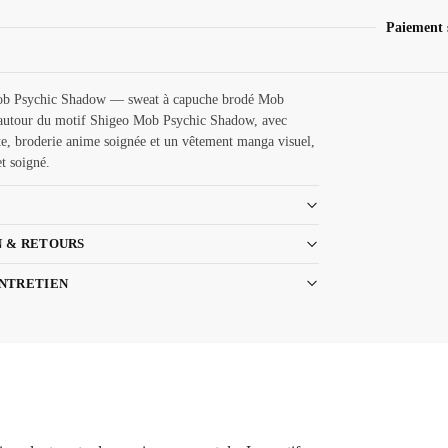
Paiement 
b Psychic Shadow — sweat à capuche brodé Mob
autour du motif Shigeo Mob Psychic Shadow, avec
te, broderie anime soignée et un vêtement manga visuel,
et soigné.
N & RETOURS
ENTRETIEN