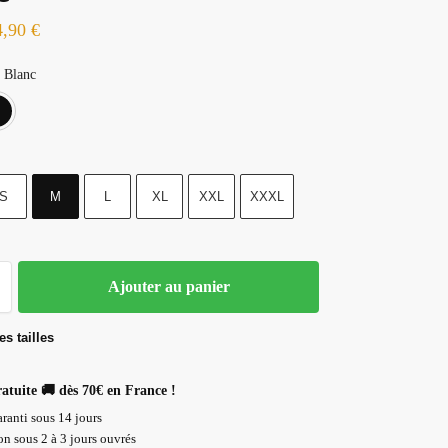
4,90
€
Blanc
Blanc
Noir
S
M
L
XL
XXL
XXXL
Ajouter au panier
s tailles
ratuite 🚚 dès 70€ en France !
ranti sous 14 jours
n sous 2 à 3 jours ouvrés