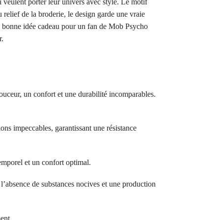
eulent porter leur univers avec style. Le motif
relief de la broderie, le design garde une vraie
i une bonne idée cadeau pour un fan de Mob Psycho
r.
ouceur, un confort et une durabilité incomparables.
ions impeccables, garantissant une résistance
temporel et un confort optimal.
bsence de substances nocives et une production
ent.