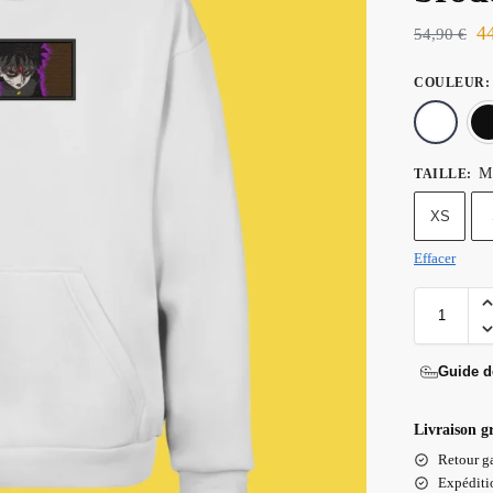
4
54,90
€
COULEUR
:
M
TAILLE
:
XS
Effacer
Guide de
Livraison g
Retour ga
Expéditio