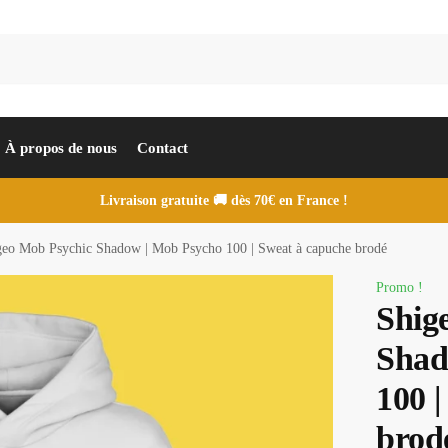
À propos de nous
Contact
Livraison gratuite 🚚 dès 70€ en France !
geo Mob Psychic Shadow | Mob Psycho 100 | Sweat à capuche brodé
Promo !
Shig
Shad
100 
brod