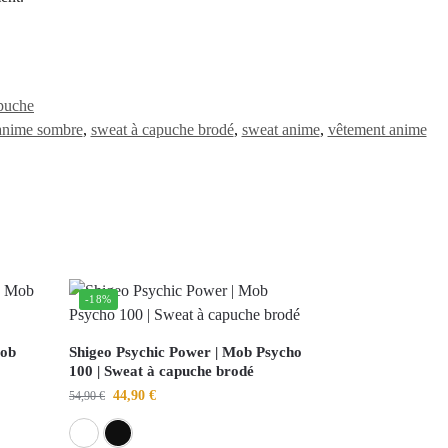
puche
 anime sombre
,
sweat à capuche brodé
,
sweat anime
,
vêtement anime
-18%
Mob
Shigeo Psychic Power | Mob Psycho
100 | Sweat à capuche brodé
44,90
€
54,90
€
Blanc
Noir