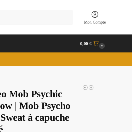
Recherche
Mon Compte
0,00
€
0
eo Mob Psychic
ow | Mob Psycho
| Sweat à capuche
é