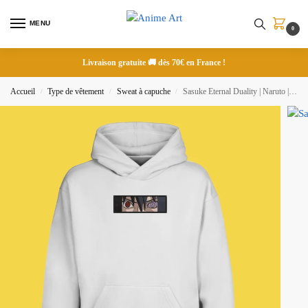
MENU
0
Livraison gratuite 🚚 dès 70€ en France !
Accueil
Type de vêtement
Sweat à capuche
Sasuke Eternal Duality | Naruto | Sweat à capuche brodé
/
/
/