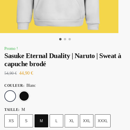
Promo !
Sasuke Eternal Duality | Naruto | Sweat à
capuche brodé
44,90
€
54,90
€
Blanc
COULEUR
:
Blanc
Noir
M
TAILLE
:
XS
S
M
L
XL
XXL
XXXL