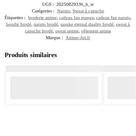
UGS :
20250829336_h_w
Catégories :
Naruto
,
Sweat à capuche
Étiquettes :
broderie anime
,
cadeau fan manga
,
cadeau fan naruto
,
hoodie brodé
,
naruto brodé
,
sasuke eternal duality brodé
,
sweat à
capuche brodé
,
sweat anime
,
vêtement anime
Marque :
Anime-Art.fr
Produits similaires