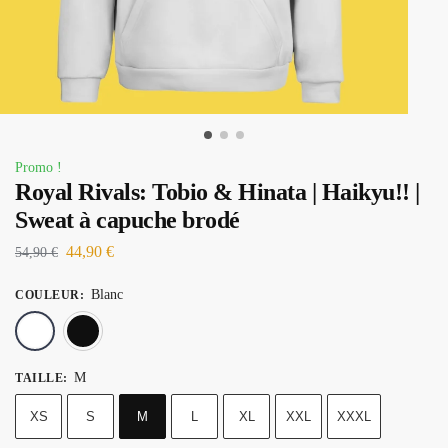
Promo !
Royal Rivals: Tobio & Hinata | Haikyu!! |
Sweat à capuche brodé
44,90
€
54,90
€
Blanc
COULEUR
:
Blanc
Noir
M
TAILLE
:
XS
S
M
L
XL
XXL
XXXL