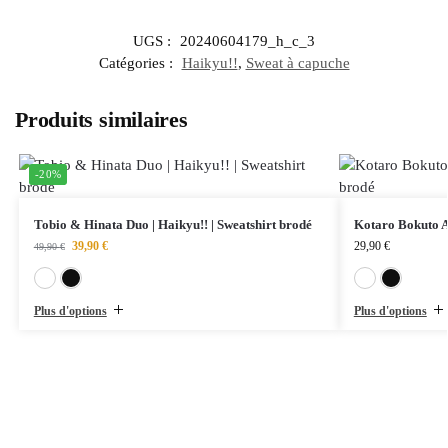
UGS :
20240604179_h_c_3
Catégories :
Haikyu!!
,
Sweat à capuche
Produits similaires
-20%
Tobio & Hinata Duo | Haikyu!! | Sweatshirt brodé
Kotaro Bokuto Ac
39,90
€
29,90
€
49,90
€
Blanc
Noir
Plus d'options
Plus d'options