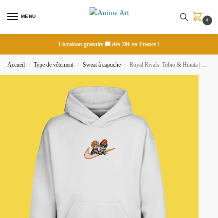
MENU
0
Livraison gratuite 🚚 dès 70€ en France !
Accueil
Type de vêtement
Sweat à capuche
Royal Rivals: Tobio & Hinata | Haikyu!! | Sweat à capuche brodé
/
/
/