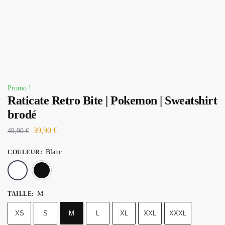
Promo !
Raticate Retro Bite | Pokemon | Sweatshirt
brodé
39,90
€
49,90
€
Blanc
COULEUR
:
Blanc
Noir
M
TAILLE
:
XS
S
M
L
XL
XXL
XXXL