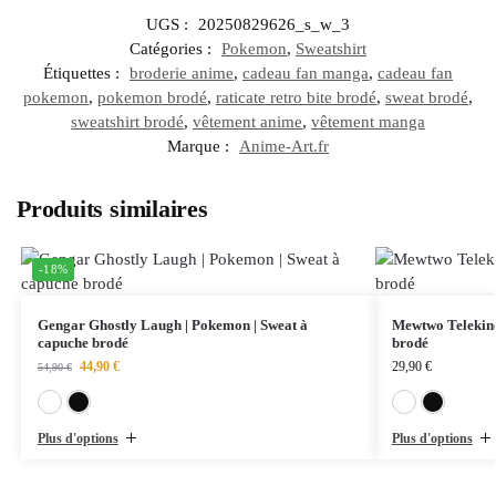
UGS :
20250829626_s_w_3
Catégories :
Pokemon
,
Sweatshirt
Étiquettes :
broderie anime
,
cadeau fan manga
,
cadeau fan
pokemon
,
pokemon brodé
,
raticate retro bite brodé
,
sweat brodé
,
sweatshirt brodé
,
vêtement anime
,
vêtement manga
Marque :
Anime-Art.fr
Produits similaires
-18%
Gengar Ghostly Laugh | Pokemon | Sweat à
Mewtwo Telekinet
capuche brodé
brodé
44,90
€
29,90
€
54,90
€
Blanc
Noir
Plus d'options
Plus d'options