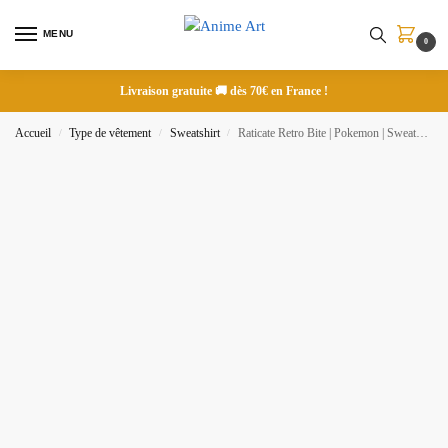
MENU
0
Livraison gratuite 🚚 dès 70€ en France !
Accueil
Type de vêtement
Sweatshirt
Raticate Retro Bite | Pokemon | Sweatshirt brodé
/
/
/