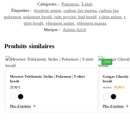
Catégories :
Pokemon
,
T-shirt
Étiquettes :
broderie anime
,
cadeau fan manga
,
cadeau fan
pokemon
,
pokemon brodé
,
ralts psychic bud brodé
,
t-shirt anime
,
t-
shirt brodé
,
vêtement anime
,
vêtement manga
Marque :
Anime-Art.fr
Produits similaires
-20%
Mewtwo Telekinetic Strike | Pokemon | T-shirt
Gengar Ghostly 
brodé
brodé
29,90
€
39,90
€
49,90
€
Blanc
Noir
Plus d'options
Plus d'options