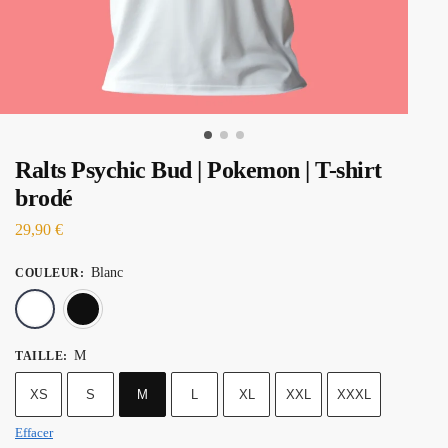
Ralts Psychic Bud | Pokemon | T-shirt
brodé
29,90
€
Blanc
COULEUR
:
Blanc
Noir
M
TAILLE
:
XS
S
M
L
XL
XXL
XXXL
Effacer