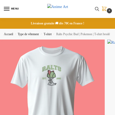
MENU
0
Livraison gratuite 🚚 dès 70€ en France !
Accueil
Type de vêtement
T-shirt
Ralts Psychic Bud | Pokemon | T-shirt brodé
/
/
/