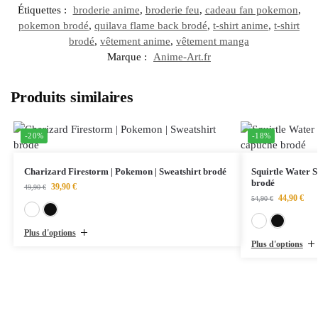
Étiquettes :
broderie anime
,
broderie feu
,
cadeau fan pokemon
,
pokemon brodé
,
quilava flame back brodé
,
t-shirt anime
,
t-shirt
brodé
,
vêtement anime
,
vêtement manga
Marque :
Anime-Art.fr
Produits similaires
-20%
-18%
Charizard Firestorm | Pokemon | Sweatshirt brodé
Squirtle Water S
brodé
39,90
€
49,90
€
44,90
€
54,90
€
Blanc
Noir
Plus d'options
Plus d'options