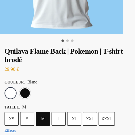
Quilava Flame Back | Pokemon | T-shirt
brodé
29,90
€
Blanc
COULEUR
:
Blanc
Noir
M
TAILLE
:
XS
S
M
L
XL
XXL
XXXL
Effacer