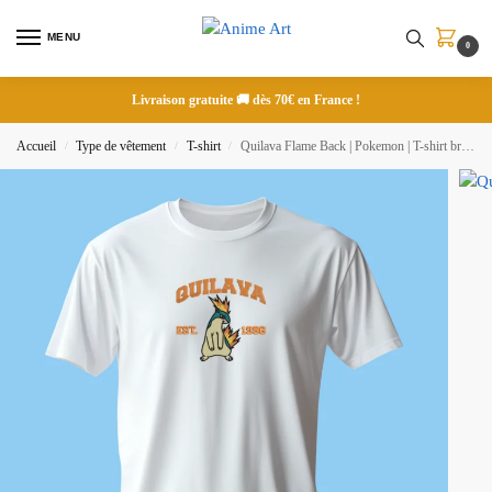
MENU
0
Livraison gratuite 🚚 dès 70€ en France !
Accueil
Type de vêtement
T-shirt
Quilava Flame Back | Pokemon | T-shirt brodé
/
/
/