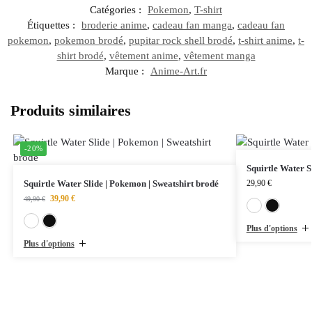
Catégories :
Pokemon
,
T-shirt
Étiquettes :
broderie anime
,
cadeau fan manga
,
cadeau fan
pokemon
,
pokemon brodé
,
pupitar rock shell brodé
,
t-shirt anime
,
t-
shirt brodé
,
vêtement anime
,
vêtement manga
Marque :
Anime-Art.fr
Produits similaires
-20%
Squirtle Water S
Squirtle Water Slide | Pokemon | Sweatshirt brodé
29,90
€
39,90
€
49,90
€
Blanc
Noir
Plus d'options
Plus d'options