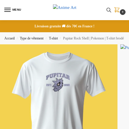
MENU
0
Livraison gratuite 🚚 dès 70€ en France !
Accueil
Type de vêtement
T-shirt
Pupitar Rock Shell | Pokemon | T-shirt brodé
/
/
/