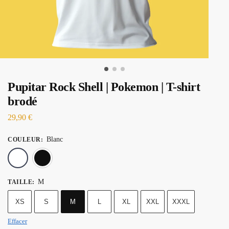
Pupitar Rock Shell | Pokemon | T-shirt
brodé
29,90
€
Blanc
COULEUR
:
Blanc
Noir
M
TAILLE
:
XS
S
M
L
XL
XXL
XXXL
Effacer