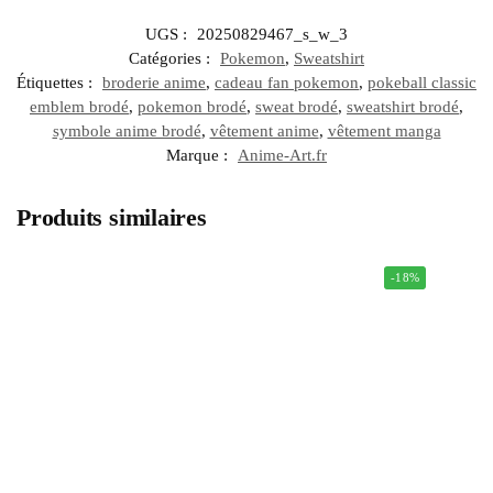
UGS :
20250829467_s_w_3
Catégories :
Pokemon
,
Sweatshirt
Étiquettes :
broderie anime
,
cadeau fan pokemon
,
pokeball classic
emblem brodé
,
pokemon brodé
,
sweat brodé
,
sweatshirt brodé
,
symbole anime brodé
,
vêtement anime
,
vêtement manga
Marque :
Anime-Art.fr
Produits similaires
-18%