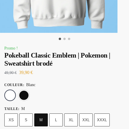
Promo !
Pokeball Classic Emblem | Pokemon |
Sweatshirt brodé
39,90
€
49,90
€
Blanc
COULEUR
:
Blanc
Noir
M
TAILLE
:
XS
S
M
L
XL
XXL
XXXL