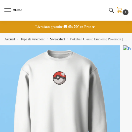
MENU
0
Livraison gratuite 🚚 dès 70€ en France !
Accueil
Type de vêtement
Sweatshirt
Pokeball Classic Emblem | Pokemon | Sweatshirt brodé
/
/
/