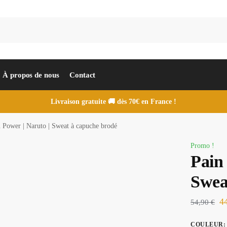
À propos de nous
Contact
Livraison gratuite 🚚 dès 70€ en France !
 Power | Naruto | Sweat à capuche brodé
Promo !
Pain 
Swea
4
54,90
€
COULEUR
: