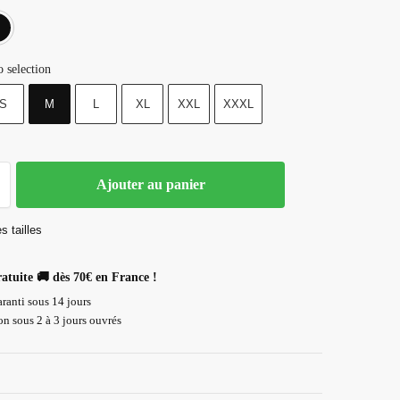
Blanc
Noir
 selection
S
M
L
XL
XXL
XXXL
Ajouter au panier
s tailles
ratuite 🚚 dès 70€ en France !
ranti sous 14 jours
n sous 2 à 3 jours ouvrés
Paiement 