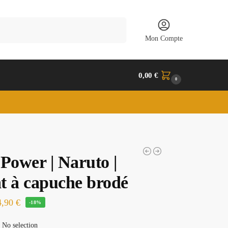
Recherche
Mon Compte
0,00
€
0
Power | Naruto |
t à capuche brodé
4,90
€
-18%
No selection