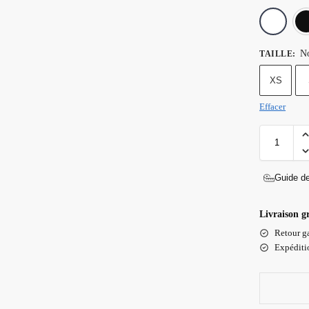
No
TAILLE
:
XS
Effacer
Guide de
Livraison g
Retour ga
Expéditio