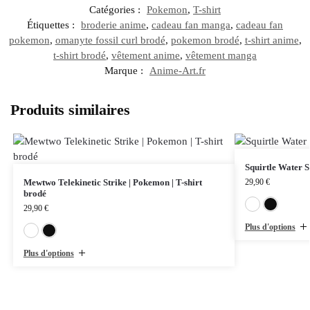
Catégories :
Pokemon
,
T-shirt
Étiquettes :
broderie anime
,
cadeau fan manga
,
cadeau fan
pokemon
,
omanyte fossil curl brodé
,
pokemon brodé
,
t-shirt anime
,
t-shirt brodé
,
vêtement anime
,
vêtement manga
Marque :
Anime-Art.fr
Produits similaires
Squirtle Water S
Mewtwo Telekinetic Strike | Pokemon | T-shirt
29,90
€
brodé
29,90
€
Plus d'options
Blanc
Noir
Plus d'options