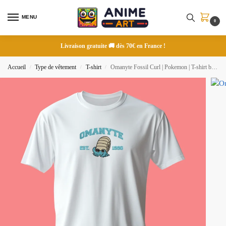
MENU
0
Livraison gratuite 🚚 dès 70€ en France !
Accueil
Type de vêtement
T-shirt
Omanyte Fossil Curl | Pokemon | T-shirt brodé
/
/
/