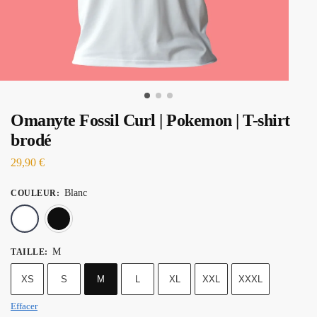
Omanyte Fossil Curl | Pokemon | T-shirt
brodé
29,90
€
Blanc
COULEUR
:
Blanc
Noir
M
TAILLE
:
XS
S
M
L
XL
XXL
XXXL
Effacer