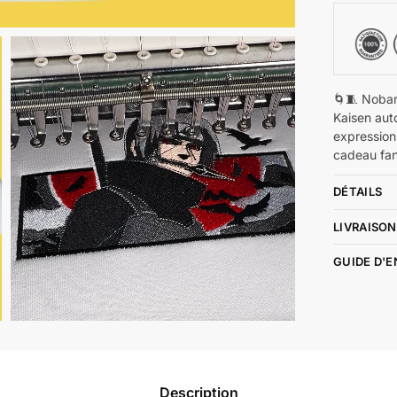
🌀🧵 Nobar
Kaisen aut
expression
cadeau fa
DÉTAILS
LIVRAISON
GUIDE D'
Description