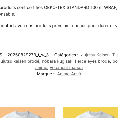
produits sont certifiés OEKO-TEX STANDARD 100 et WRAP, g
onsable.
u confort avec nos produits premium, conçus pour durer et v
S :
20250829273_t_w_3
Catégories :
Jujutsu Kaisen
,
T-s
jujutsu kaisen brodé
,
nobara kugisaki fierce eyes brodé
,
po
anime
,
vêtement manga
Marque :
Anime-Art.fr