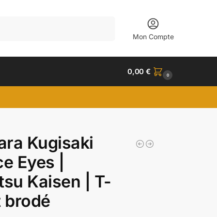
Recherche
Mon Compte
0,00
€
0
ra Kugisaki
ce Eyes |
tsu Kaisen | T-
t brodé