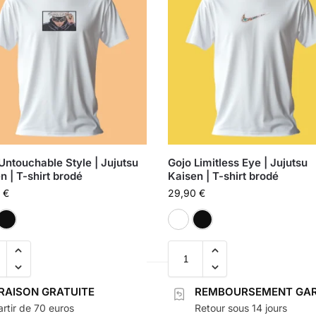
Untouchable Style | Jujutsu
Gojo Limitless Eye | Jujutsu
n | T-shirt brodé
Kaisen | T-shirt brodé
0
€
29,90
€
Blanc
Noir
Blanc
Noir
VRAISON GRATUITE
REMBOURSEMENT GAR
rtir de 70 euros
Retour sous 14 jours