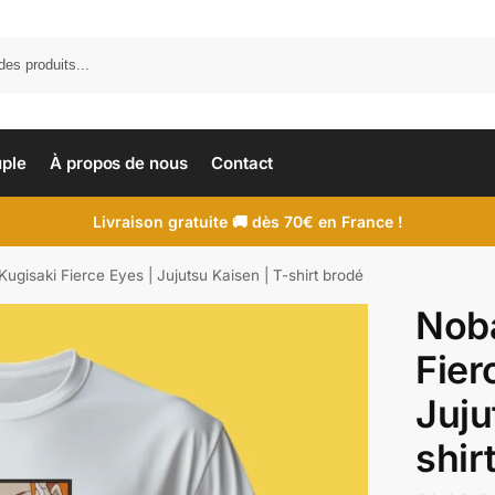
uple
À propos de nous
Contact
Livraison gratuite 🚚 dès 70€ en France !
ugisaki Fierce Eyes | Jujutsu Kaisen | T-shirt brodé
Noba
Fier
Juju
shir