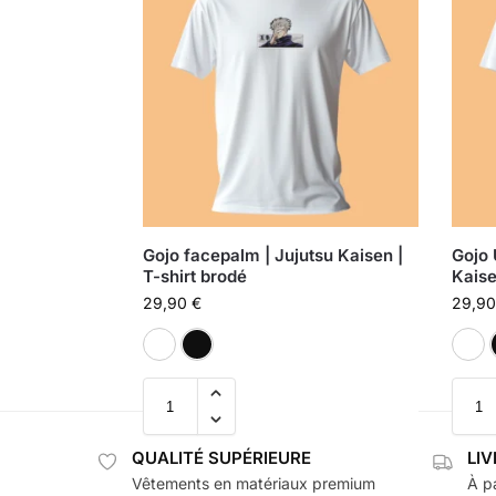
Gojo facepalm | Jujutsu Kaisen |
Gojo 
T-shirt brodé
Kaise
29,90
€
29,9
Blanc
Noir
QUALITÉ SUPÉRIEURE
LI
Vêtements en matériaux premium
À pa