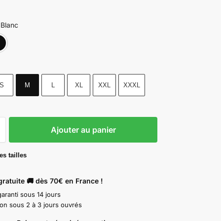
Blanc
Blanc
Noir
S
M
L
XL
XXL
XXXL
Ajouter au panier
s tailles
gratuite 🚚 dès 70€ en France !
aranti sous 14 jours
ion sous 2 à 3 jours ouvrés