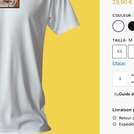
29,90
€
COULEUR
:
M
TAILLE
:
XS
Effacer
Guide de
Livraison 
Retour g
Expédit