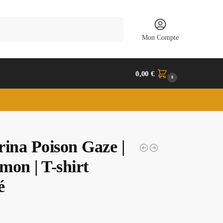
Recherche
Mon Compte
0,00
€
0
rina Poison Gaze |
mon | T-shirt
é