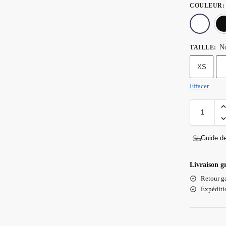
COULEUR
:
No
TAILLE
:
XS
Effacer
Guide de
Livraison g
Retour ga
Expéditio