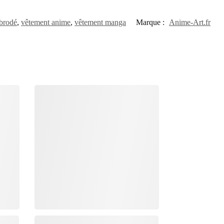
 brodé
,
vêtement anime
,
vêtement manga
Marque :
Anime-Art.fr