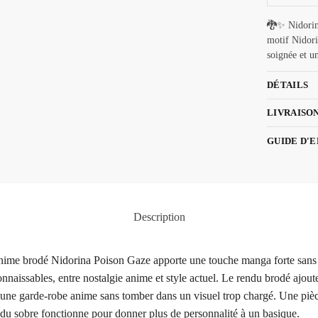
🐉✨ Nidorin
motif Nidori
soignée et u
DÉTAILS
LIVRAISO
GUIDE D'
Description
nime brodé Nidorina Poison Gaze apporte une touche manga forte sans sa
naissables, entre nostalgie anime et style actuel. Le rendu brodé ajoute 
 une garde-robe anime sans tomber dans un visuel trop chargé. Une pièce
endu sobre fonctionne pour donner plus de personnalité à un basique.