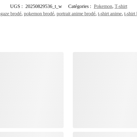
UGS :
20250829536_t_w
Catégories :
Pokemon
,
T-shirt
 gaze brodé
,
pokemon brodé
,
portrait anime brodé
,
t-shirt anime
,
t-shirt