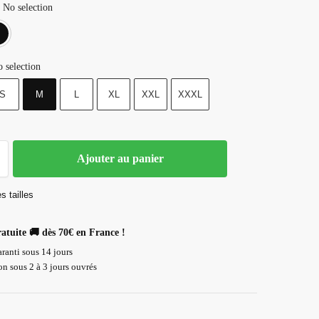
No selection
Blanc
Noir
 selection
S
M
L
XL
XXL
XXXL
Ajouter au panier
s tailles
ratuite 🚚 dès 70€ en France !
ranti sous 14 jours
n sous 2 à 3 jours ouvrés
Paiement 