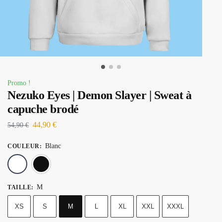
Promo !
Nezuko Eyes | Demon Slayer | Sweat à
capuche brodé
44,90
€
54,90
€
Blanc
COULEUR
:
Blanc
Noir
M
TAILLE
:
XS
S
M
L
XL
XXL
XXXL