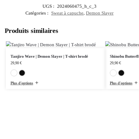
UGS :
2024060475_h_c_3
Catégories :
Sweat à capuche
,
Demon Slayer
Produits similaires
Tanjiro Wave | Demon Slayer | T-shirt brodé
Shinobu Butterfl
29,90
€
29,90
€
Blanc
Noir
Plus d'options
Plus d'options