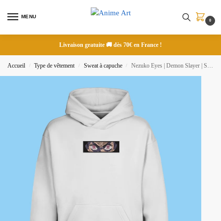
MENU
0
Livraison gratuite 🚚 dès 70€ en France !
Accueil
Type de vêtement
Sweat à capuche
Nezuko Eyes | Demon Slayer | Sweat à capuche brodé
/
/
/