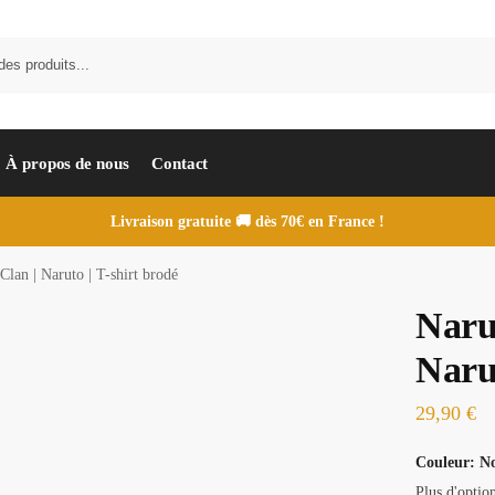
À propos de nous
Contact
Livraison gratuite 🚚 dès 70€ en France !
Clan | Naruto | T-shirt brodé
Naru
Narut
29,90
€
Couleur
:
No
Plus d'optio