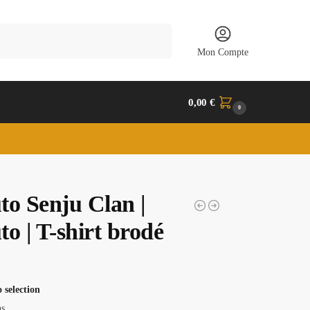
Recherche
Mon Compte
0,00
€
0
to Senju Clan |
o | T-shirt brodé
 selection
ns