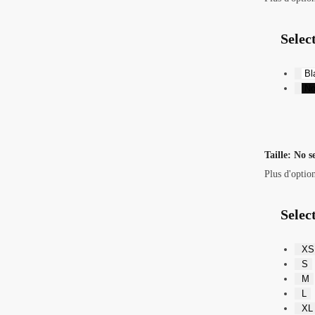
Selec
Bl
No
Taille
:
No s
Plus d'optio
Select
XS
S
M
L
XL