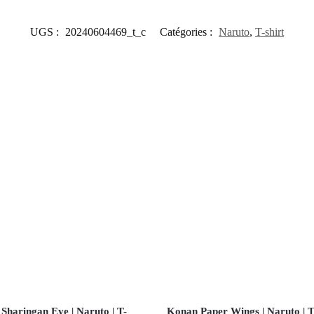
UGS :
20240604469_t_c
Catégories :
Naruto
,
T-shirt
 Sharingan Eye | Naruto | T-
Konan Paper Wings | Naruto | T