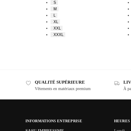
S
M
L
XL
XXL
XXXL
QUALITÉ SUPÉRIEURE
LI
Vêtements en matériaux premium
À pa
INFORMATIONS ENTREPRISE
HEURES
SASU IMPRESSME
Lundi