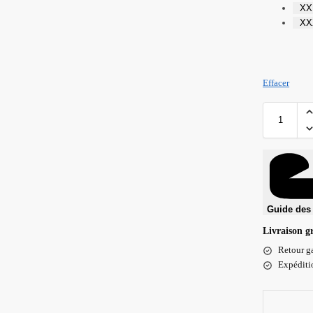
XX
XX
Effacer
Guide des 
Livraison g
Retour ga
Expéditio