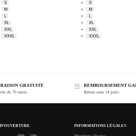
S
S
M
M
L
L
XL
XL
XXL
XXL
XXXL
XXXL
VRAISON GRATUITE
REMBOURSEMENT GA
rtir de 70 euros
Retour sous 14 jours
 D’OUVERTURE
INFORMATIONS LÉGALES
09h – 18h
Mentions légales