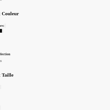
t Couleur
anc
ir
election
ns
 Taille