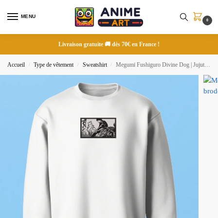
MENU
0
Livraison gratuite 🚚 dès 70€ en France !
Accueil
Type de vêtement
Sweatshirt
Megumi Fushiguro Divine Dog | Jujutsu Kaisen | Sweatshirt brodé
/
/
/