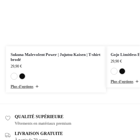
Sukuna Malevolent Power | Jujutsu Kaisen | T-shirt
Gojo Limitless E
brodé
29,90
€
29,90
€
Blanc
Noir
Plus d'options
Plus d'options
QUALITÉ SUPÉRIEURE
Vêtements en matériaux premium
LIVRAISON GRATUITE
À partir de 70 euros