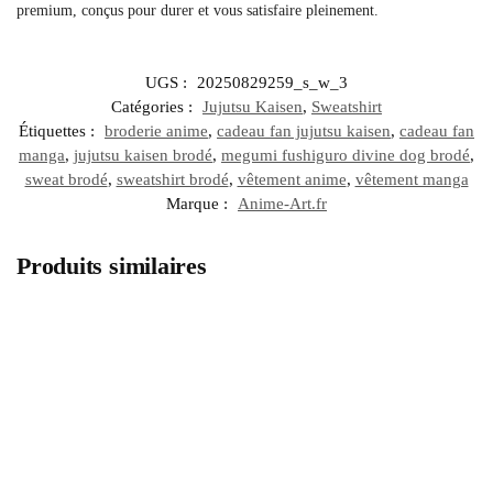
premium, conçus pour durer et vous satisfaire pleinement.
UGS :
20250829259_s_w_3
Catégories :
Jujutsu Kaisen
,
Sweatshirt
Étiquettes :
broderie anime
,
cadeau fan jujutsu kaisen
,
cadeau fan
manga
,
jujutsu kaisen brodé
,
megumi fushiguro divine dog brodé
,
sweat brodé
,
sweatshirt brodé
,
vêtement anime
,
vêtement manga
Marque :
Anime-Art.fr
Produits similaires