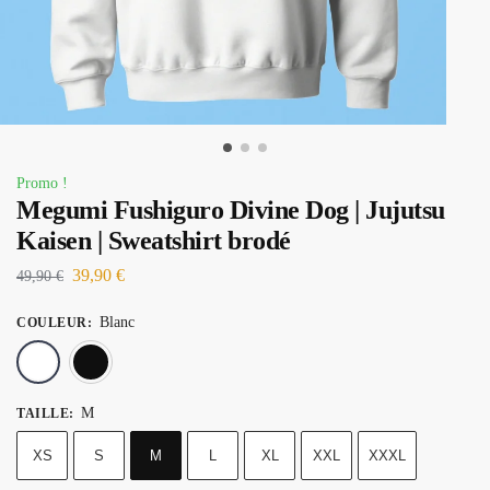
Promo !
Megumi Fushiguro Divine Dog | Jujutsu
Kaisen | Sweatshirt brodé
39,90
€
49,90
€
Blanc
COULEUR
:
Blanc
Noir
M
TAILLE
:
XS
S
M
L
XL
XXL
XXXL