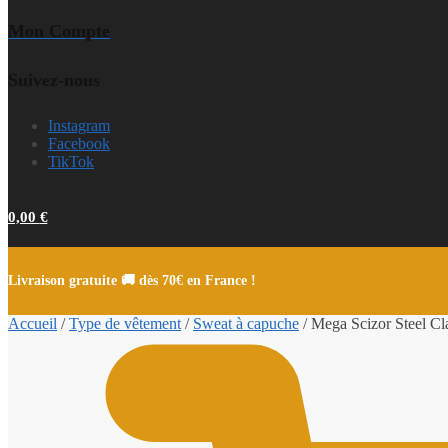
Mon Compte
Suivez-nous
Instagram
Facebook
TikTok
0,00
€
Livraison gratuite 🚚 dès 70€ en France !
Accueil
/
Type de vêtement
/
Sweat à capuche
/
Mega Scizor Steel Cl