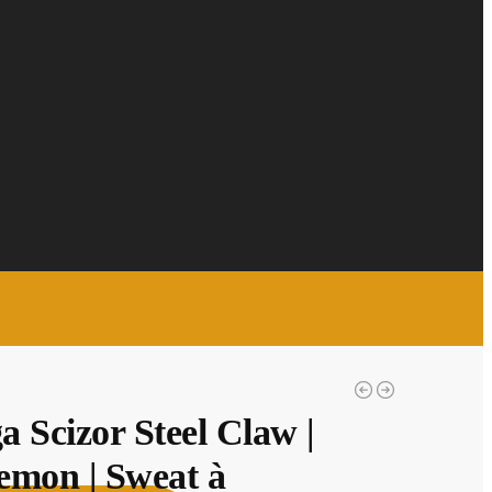
 Scizor Steel Claw |
emon | Sweat à