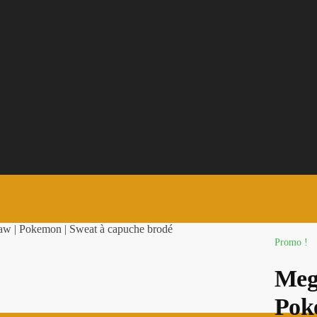
aw | Pokemon | Sweat à capuche brodé
Promo !
Mega
Pok