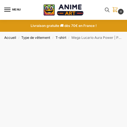
MENU
0
Livraison gratuite 🚚 dès 70€ en France !
Accueil
Type de vêtement
T-shirt
Mega Lucario Aura Power | Pokemon | T-shirt brodé
/
/
/