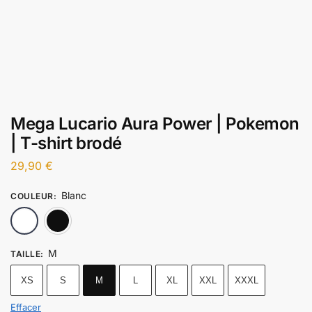
Mega Lucario Aura Power | Pokemon
| T-shirt brodé
29,90
€
Blanc
COULEUR
:
Blanc
Noir
M
TAILLE
:
XS
S
M
L
XL
XXL
XXXL
Effacer