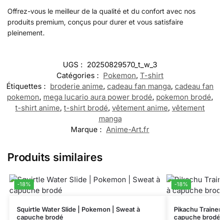
Offrez-vous le meilleur de la qualité et du confort avec nos
produits premium, conçus pour durer et vous satisfaire
pleinement.
UGS :
20250829570_t_w_3
Catégories :
Pokemon
,
T-shirt
Étiquettes :
broderie anime
,
cadeau fan manga
,
cadeau fan
pokemon
,
mega lucario aura power brodé
,
pokemon brodé
,
t-shirt anime
,
t-shirt brodé
,
vêtement anime
,
vêtement
manga
Marque :
Anime-Art.fr
Produits similaires
-18%
-18%
Squirtle Water Slide | Pokemon | Sweat à
Pikachu Traine
capuche brodé
capuche brod