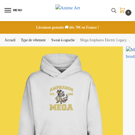
MENU
0
Livraison gratuite 🚚 dès 70€ en France !
Accueil
Type de vêtement
Sweat à capuche
Mega Ampharos Electric Legacy | Pokemon | Sweat à capuche brodé
/
/
/