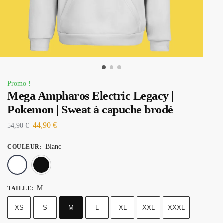
Promo !
Mega Ampharos Electric Legacy |
Pokemon | Sweat à capuche brodé
44,90
€
54,90
€
Blanc
COULEUR
:
Blanc
Noir
M
TAILLE
:
XS
S
M
L
XL
XXL
XXXL