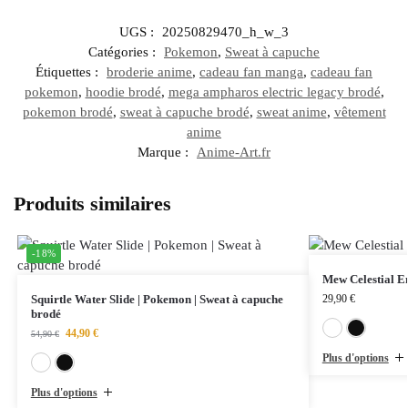
UGS :
20250829470_h_w_3
Catégories :
Pokemon
,
Sweat à capuche
Étiquettes :
broderie anime
,
cadeau fan manga
,
cadeau fan
pokemon
,
hoodie brodé
,
mega ampharos electric legacy brodé
,
pokemon brodé
,
sweat à capuche brodé
,
sweat anime
,
vêtement
anime
Marque :
Anime-Art.fr
Produits similaires
-18%
Mew Celestial En
Squirtle Water Slide | Pokemon | Sweat à capuche
29,90
€
brodé
44,90
€
54,90
€
Plus d'options
Blanc
Noir
Plus d'options