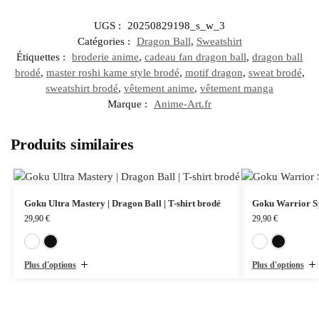
UGS :
20250829198_s_w_3
Catégories :
Dragon Ball
,
Sweatshirt
Étiquettes :
broderie anime
,
cadeau fan dragon ball
,
dragon ball
brodé
,
master roshi kame style brodé
,
motif dragon
,
sweat brodé
,
sweatshirt brodé
,
vêtement anime
,
vêtement manga
Marque :
Anime-Art.fr
Produits similaires
Goku Ultra Mastery | Dragon Ball | T-shirt brodé
Goku Warrior Spi
29,90
€
29,90
€
Blanc
Noir
Plus d'options
Plus d'options