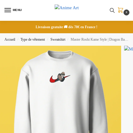
MENU
0
Livraison gratuite 🚚 dès 70€ en France !
Accueil
Type de vêtement
Sweatshirt
Master Roshi Kame Style | Dragon Ball | Sweatshirt brodé
/
/
/