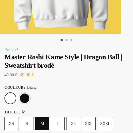
Promo !
Master Roshi Kame Style | Dragon Ball |
Sweatshirt brodé
39,90
€
49,90
€
Blanc
COULEUR
:
Blanc
Noir
M
TAILLE
:
XS
S
M
L
XL
XXL
XXXL