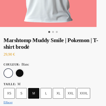
Marshtomp Muddy Smile | Pokemon | T-
shirt brodé
29,90
€
Blanc
COULEUR
:
Blanc
Noir
M
TAILLE
:
XS
S
M
L
XL
XXL
XXXL
Effacer