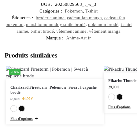
UGS :
20250829568_t_w_3
Catégories :
Pokemon
,
T-shirt
Étiquettes :
broderie anime
,
cadeau fan manga
,
cadeau fan
pokemon
,
marshtomp muddy smile brodé
,
pokemon brodé
,
t-shirt
anime
,
t-shirt brodé
,
vêtement anime
,
vêtement manga
Marque :
Anime-Art.fr
Produits similaires
-18%
Pikachu Thunder
Charizard Firestorm | Pokemon | Sweat à capuche
29,90
€
brodé
44,90
€
54,90
€
Plus d'options
Blanc
Noir
Plus d'options