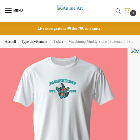
MENU
0
Livraison gratuite 🚚 dès 70€ en France !
Accueil
Type de vêtement
T-shirt
Marshtomp Muddy Smile | Pokemon | T-shirt brodé
/
/
/