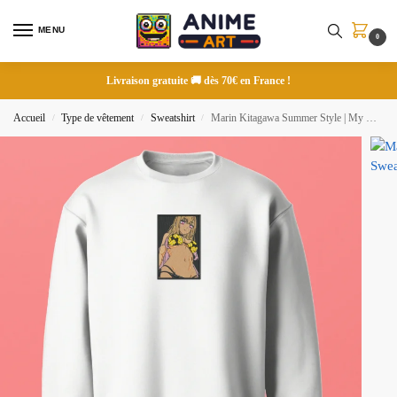
MENU
0
Livraison gratuite 🚚 dès 70€ en France !
Accueil
Type de vêtement
Sweatshirt
Marin Kitagawa Summer Style | My Dress-Up Darling | Sweatshirt brodé
/
/
/