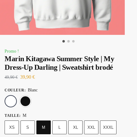
Promo !
Marin Kitagawa Summer Style | My
Dress-Up Darling | Sweatshirt brodé
39,90
€
49,90
€
Blanc
COULEUR
:
Blanc
Noir
M
TAILLE
:
XS
S
M
L
XL
XXL
XXXL