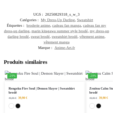
UGS :
20250829318_s_w_3
Catégories :
My Dress-Up Darling
,
Sweatshirt
Étiquettes :
broderie anime
,
cadeau fan manga
,
cadeau fan my
dress-up darling
,
marin kitagawa summer style brodé
,
my dress-up
darling brodé
,
sweat brodé
,
sweatshirt brodé
,
vêtement anime
,
vêtement manga
Marque :
Anime-Art.fr
Produits similaires
-20%
-20%
Rengoku Fire Soul | Demon Slayer | Sweatshirt
Zenitsu Calm Str
brodé
brodé
39,90
€
39,90
€
49,90
€
49,90
€
Blanc
Noir