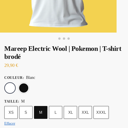
Mareep Electric Wool | Pokemon | T-shirt
brodé
29,90
€
Blanc
COULEUR
:
Blanc
Noir
M
TAILLE
:
XS
S
M
L
XL
XXL
XXXL
Effacer