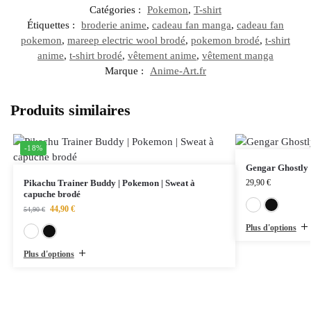
Catégories :
Pokemon
,
T-shirt
Étiquettes :
broderie anime
,
cadeau fan manga
,
cadeau fan
pokemon
,
mareep electric wool brodé
,
pokemon brodé
,
t-shirt
anime
,
t-shirt brodé
,
vêtement anime
,
vêtement manga
Marque :
Anime-Art.fr
Produits similaires
-18%
Gengar Ghostly 
Pikachu Trainer Buddy | Pokemon | Sweat à
29,90
€
capuche brodé
44,90
€
54,90
€
Plus d'options
Blanc
Noir
Plus d'options