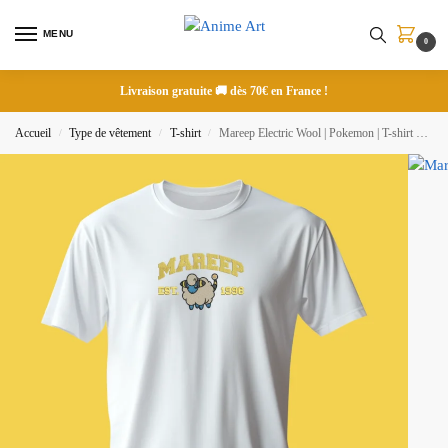
MENU
0
Livraison gratuite 🚚 dès 70€ en France !
Accueil
Type de vêtement
T-shirt
Mareep Electric Wool | Pokemon | T-shirt brodé
/
/
/