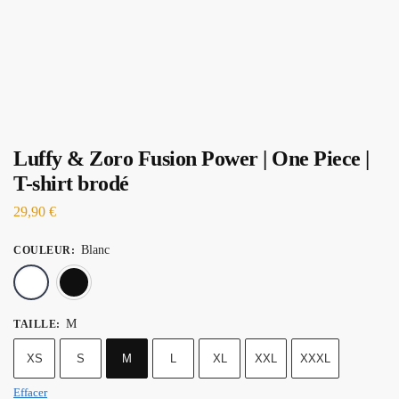
Luffy & Zoro Fusion Power | One Piece |
T-shirt brodé
29,90
€
Blanc
COULEUR
:
Blanc
Noir
M
TAILLE
:
XS
S
M
L
XL
XXL
XXXL
Effacer