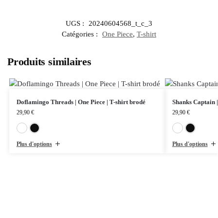
UGS :
20240604568_t_c_3
Catégories :
One Piece
,
T-shirt
Produits similaires
Doflamingo Threads | One Piece | T-shirt brodé
Shanks Captain |
29,90
€
29,90
€
Blanc
Noir
Plus d'options
Plus d'options