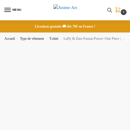
MENU
0
Livraison gratuite 🚚 dès 70€ en France !
Accueil
Type de vêtement
T-shirt
Luffy & Zoro Fusion Power | One Piece | T-shirt brodé
/
/
/