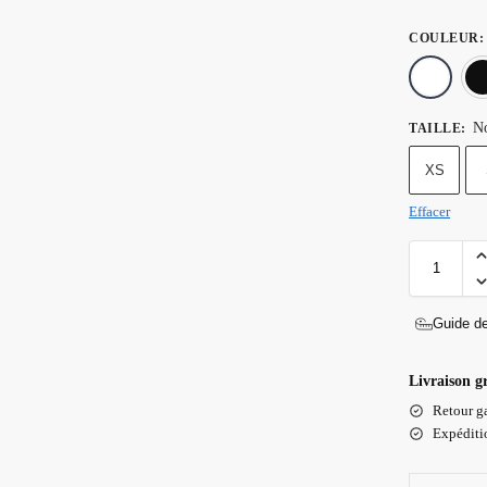
COULEUR
:
No
TAILLE
:
XS
Effacer
Guide de
Livraison g
Retour ga
Expéditio