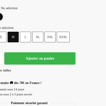
No selection
Blanc
Noir
 selection
S
M
L
XL
XXL
XXXL
Ajouter au panier
s tailles
ratuite 🚚 dès 70€ en France !
ranti sous 14 jours
n sous 2 à 3 jours ouvrés
Paiement sécurisé garanti