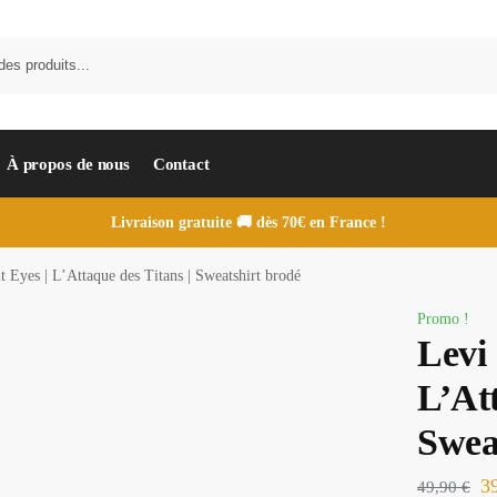
À propos de nous
Contact
Livraison gratuite 🚚 dès 70€ en France !
t Eyes | L’Attaque des Titans | Sweatshirt brodé
Promo !
Levi 
L’Att
Swea
3
49,90
€