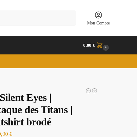
Recherche
Mon Compte
0,00
€
0
Silent Eyes |
aque des Titans |
tshirt brodé
9,90
€