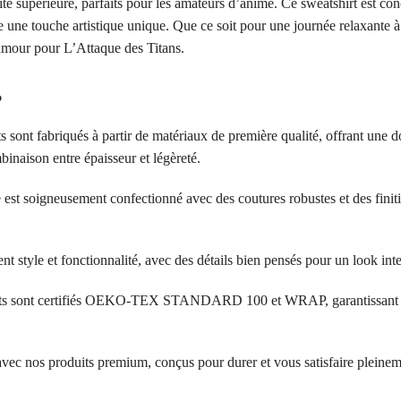
é supérieure, parfaits pour les amateurs d’anime. Ce sweatshirt est conç
une touche artistique unique. Que ce soit pour une journée relaxante à 
e amour pour L’Attaque des Titans.
?
s sont fabriqués à partir de matériaux de première qualité, offrant une d
inaison entre épaisseur et légèreté.
 est soigneusement confectionné avec des coutures robustes et des finit
ent style et fonctionnalité, avec des détails bien pensés pour un look in
its sont certifiés OEKO-TEX STANDARD 100 et WRAP, garantissant l’a
 avec nos produits premium, conçus pour durer et vous satisfaire pleinem