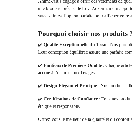
Anime-Art s’engage à offrir des vêtements de qualit
une broderie précise de Levi Ackerman qui apporte 
sweatshirt est l’option parfaite pour afficher votr
Pourquoi choisir nos produits 
✔️
Qualité Exceptionnelle du Tissu
: Nos produit
Leur conception équilibrée assure une parfaite comb
✔️
Finitions de Première Qualité
: Chaque article
accrue à l’usure et aux lavages.
✔️
Design Élégant et Pratique
: Nos produits alli
✔️
Certifications de Confiance
: Tous nos produ
éthique et responsable.
Offrez-vous le meilleur de la qualité et du confort